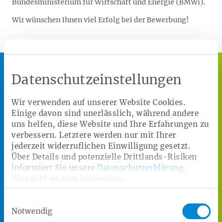
Bundesministerium für Wirtschaft und Energie (BMWi).
Wir wünschen Ihnen viel Erfolg bei der Bewerbung!
Datenschutzeinstellungen
Wir verwenden auf unserer Website Cookies.
Einige davon sind unerlässlich, während andere
uns helfen, diese Website und Ihre Erfahrungen zu
Heimat definieren wir da, wo wir uns wohlfühlen,
verbessern. Letztere werden nur mit Ihrer
wo es Menschen gibt, die für uns da sind. Wir
jederzeit widerruflichen Einwilligung gesetzt.
möchten, dass es Ihnen gut geht. Die Heimat
Über Details und potenzielle Drittlands-Risiken
Krankenkasse ist eine bundesweit geöffnete
informiert Sie unsere
Datenschutzerklärung
.
Betriebskrankenkasse mit über 112.000
Hier geht es zum
Impressum
.
Versicherten.
Einwilligungsauswahl
Notwendig