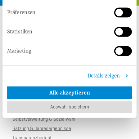
Für Sie haben wir immer ein offenes
Ohr.
Präferenzen
0800 1060100
Statistiken
Weitere Kontaktmöglichkeiten
Marketing
Über uns
Details zeigen
Übersicht
Presse
Alle akzeptieren
Auf einen Blick
Auswahl speichern
Historie
Selbstverwaltung & Sozialwahl
Satzung & Jahresergebnisse
Transparenzbericht