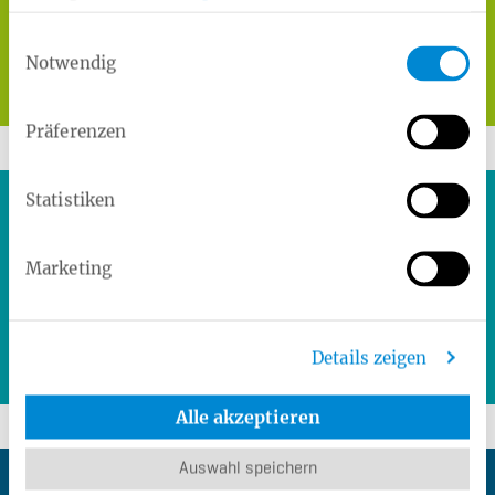
Anträge & Bescheinigungen
Einwilligungsauswahl
Notwendig
Mehr
Präferenzen
Statistiken
Marketing
Service-App
Details zeigen
Mehr
Alle akzeptieren
Auswahl speichern