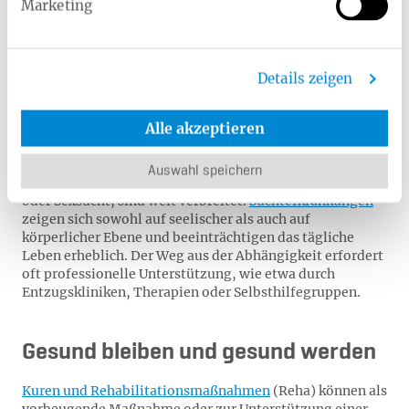
Marketing
Sucht
Details zeigen
Eine Sucht oder Abhängigkeit kann sich auf verschiedene
Substanzen und Verhaltensweisen beziehen. Am
Alle akzeptieren
häufigsten treten Abhängigkeiten von Alkohol, Nikotin
und illegale Drogen auf, die langfristig schwere
körperliche und psychische Schäden verursachen können.
Auswahl speichern
Doch auch nichtstoffliche Süchte, wie etwa Spielsucht
oder Sexsucht, sind weit verbreitet.
Suchterkrankungen
zeigen sich sowohl auf seelischer als auch auf
körperlicher Ebene und beeinträchtigen das tägliche
Leben erheblich. Der Weg aus der Abhängigkeit erfordert
oft professionelle Unterstützung, wie etwa durch
Entzugskliniken, Therapien oder Selbsthilfegruppen.
Gesund bleiben und gesund werden
Kuren und Rehabilitationsmaßnahmen
(Reha) können als