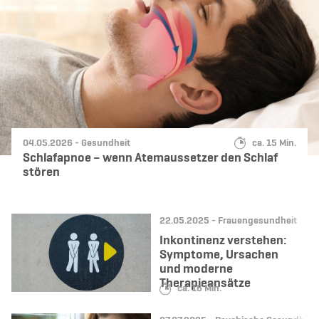
Datum:
Kategorie:
Lesedauer:
04.05.2026 -
Gesundheit
ca. 15 Min.
Schlafapnoe – wenn Atemaussetzer den Schlaf
stören
Datum:
Kategorie:
22.05.2025 -
Frauengesundheit
Inkontinenz verstehen:
Symptome, Ursachen
und moderne
Therapieansätze
Lesedauer:
ca. 16 Min.