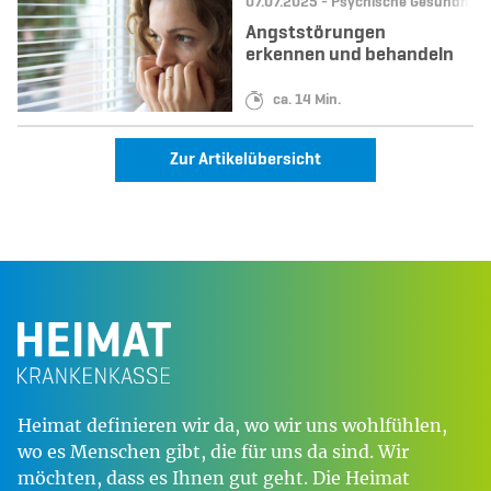
Datum:
Kategorie:
07.07.2025 -
Psychische Gesundheit
Angststörungen
erkennen und behandeln
Lesedauer:
ca. 14 Min.
Zur Artikelübersicht
Heimat definieren wir da, wo wir uns wohlfühlen,
wo es Menschen gibt, die für uns da sind. Wir
möchten, dass es Ihnen gut geht. Die Heimat