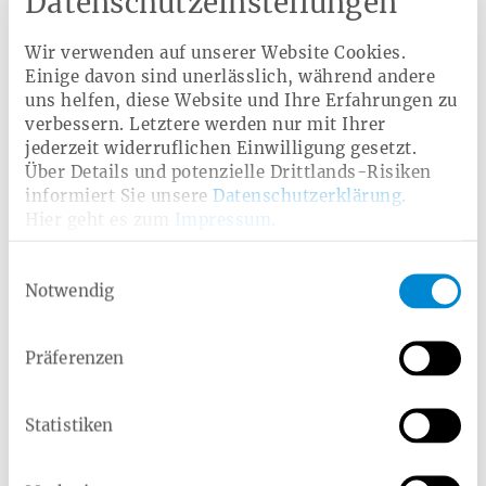
Datenschutzeinstellungen
B12 und Folsäure unverzichtbar. Ausreichende
Flüssigkeitszufuhr unterstützt die Aufrechterhaltung des
Blutvolumens.
Wir verwenden auf unserer Website Cookies.
Einige davon sind unerlässlich, während andere
Häufige Erkrankungen sind Anämie (Mangel an roten
uns helfen, diese Website und Ihre Erfahrungen zu
Blutkörperchen), Leukämie (Blutkrebs) und Hämophilie
verbessern. Letztere werden nur mit Ihrer
(Blutgerinnungsstörung). Blutuntersuchungen können
jederzeit widerruflichen Einwilligung gesetzt.
frühzeitig auf Auffälligkeiten hinweisen. Wer regelmäßig
Über Details und potenzielle Drittlands-Risiken
Blut spendet, hilft nicht nur anderen, sondern tut auch
seiner Gesundheit etwas Gutes – er kann den Blutdruck
informiert Sie unsere
Datenschutzerklärung
.
senken und das Herz-Kreislauf-System stärken.
Hier geht es zum
Impressum
.
Einwilligungsauswahl
Notwendig
Das könnte Sie auch interessieren
Wel­che Blut­grup­pen es
Präferenzen
gibt und was der Rhe­
sus­fak­tor aus­sagt
Statistiken
Artikel lesen