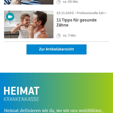
Lesedauer:
ca. 20 Min.
Datum:
Kategorie:
22.11.2023 -
Professionelle Zahnrein
11 Tipps für gesunde
Zähne
Lesedauer:
ca. 7 Min.
Zur Artikelübersicht
Heimat definieren wir da, wo wir uns wohlfühlen,