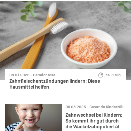
Datum:
Kategorie:
Lesedauer:
08.01.2026 -
Parodontose
ca. 8 Min.
Zahnfleischentzündungen lindern: Diese
Hausmittel helfen
Datum:
Kategorie:
06.08.2025 -
Gesunde Kinderzähne
Zahnwechsel bei Kindern:
So kommt ihr gut durch
die Wackelzahnpubertät