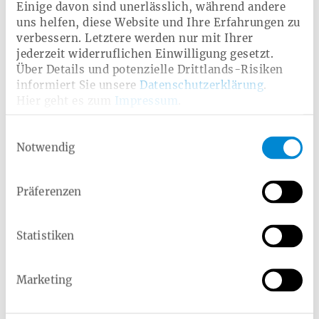
Einige davon sind unerlässlich, während andere
Angst vor der Ge­burt:
uns helfen, diese Website und Ihre Erfahrungen zu
Wie wer­den­de Müt­ter
verbessern. Letztere werden nur mit Ihrer
jederzeit widerruflichen Einwilligung gesetzt.
sich vor­be­rei­ten kön­
Über Details und potenzielle Drittlands-Risiken
nen
informiert Sie unsere
Datenschutzerklärung
.
Hier geht es zum
Impressum
.
Artikel lesen
Einwilligungsauswahl
Notwendig
Digitale Angebote der Heimat
Präferenzen
Krankenkasse
Zusätzlich können Versicherte unsere digitalen Angebote
Statistiken
nutzen. Mit
keleya
bieten wir Ihnen eine
ortsunabhängige
digitale Hebammenberatung
. Zudem
gibt es den
digitalen Geburtsvorbereitungskurs
,
Marketing
den
digitalen Stillkurs
sowie den
digitalen
Rückbildungskurs
, der sich bequem zuhause durchführen