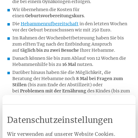
die bei einem Gynäkologen erfolgen.
Wir übernehmen die Kosten für
einen
Geburtsvorbereitungskurs
.
Die
Hebammenrufbereitschaft
in den letzten Wochen
vor der Geburt bezuschussen wir mit 250 Euro.
Im Rahmen der Wochenbettbetreuung haben Sie bis
zum elften Tag nach der Entbindung Anspruch
auf
täglich bis zu zwei Besuche
Ihrer Hebamme.
Danach können Sie bis zum Ablauf von 12 Wochen die
Hebammenhilfe bis zu
16 Mal
nutzen.
Darüber hinaus haben Sie die Möglichkeit, die
Beratung der Hebamme noch
8 Mal bei Fragen zum
Stillen
(bis zum Ende der Abstillzeit) oder
bei
Problemen mit der Ernährung
des Kindes (bis zum
Ende des 9. Lebensmonats) in Anspruch zu nehmen.
Für eine weitere Hebammenbetreuung ist eine
ärztliche Verordnung notwendig.
Datenschutzeinstellungen
Wir verwenden auf unserer Website Cookies.
Das könnte Sie auch interessieren