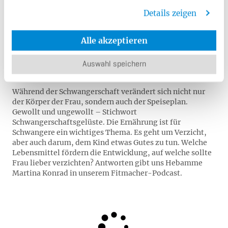
lässt. Bei Fragen zur Hebammenbetreuung,
Schwangerschaft und Geburt nutzen Sie gern unsere
Details zeigen
persönliche Schwangerenberatung "
Babyglück
".
Alle akzeptieren
Podcast: Er­näh­rung in der Schwan­
Auswahl speichern
ger­schaft
Während der Schwangerschaft verändert sich nicht nur
der Körper der Frau, sondern auch der Speiseplan.
Gewollt und ungewollt – Stichwort
Schwangerschaftsgelüste. Die Ernährung ist für
Schwangere ein wichtiges Thema. Es geht um Verzicht,
aber auch darum, dem Kind etwas Gutes zu tun. Welche
Lebensmittel fördern die Entwicklung, auf welche sollte
Frau lieber verzichten? Antworten gibt uns Hebamme
Martina Konrad in unserem Fitmacher-Podcast.