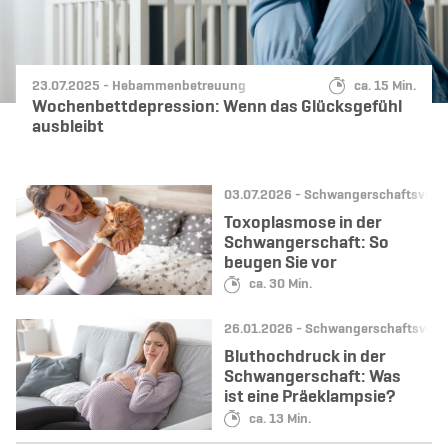
Datum:
Kategorie:
Lesedauer:
23.07.2025 -
Hebammenbetreuung
ca. 15 Min.
Wochenbettdepression: Wenn das Glücksgefühl
ausbleibt
Datum:
Kategorie:
03.07.2026 -
Schwangerschaftsvors
Toxoplasmose in der
Schwangerschaft: So
beugen Sie vor
Lesedauer:
ca. 30 Min.
Datum:
Kategorie:
26.01.2026 -
Schwangerschaftsvors
Bluthochdruck in der
Schwangerschaft: Was
ist eine Präeklampsie?
Lesedauer:
ca. 13 Min.