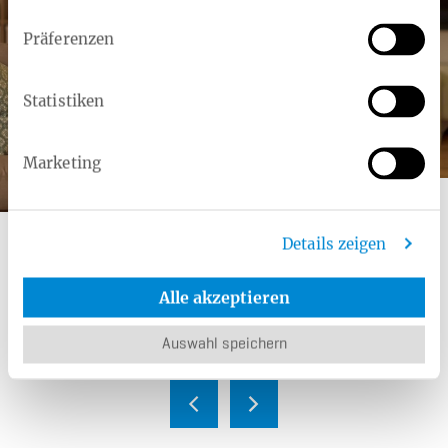
Präferenzen
Statistiken
Marketing
Kategorie:
Zusatzleistung
keleya: Hebammen-Sprechstunde per
Details zeigen
App
Verlässliche Expertenmeinungen zu Themen wie
Alle akzeptieren
Windelpo, Babykoliken, Schwangerschaft, Geburt,
Wochenbett, Stillen, Beikost.
Auswahl speichern