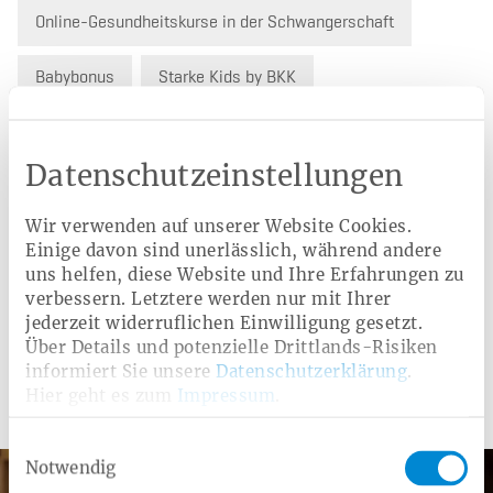
Online-Gesundheitskurse in der Schwangerschaft
Babybonus
Starke Kids by BKK
Haushaltshilfe
BKK Kinderwunsch
Datenschutzeinstellungen
Kindernotfall ABC
Kinderbonusprogramm
Wir verwenden auf unserer Website Cookies.
Online-Psychotherapie für Kinder und Jugendliche
Einige davon sind unerlässlich, während andere
uns helfen, diese Website und Ihre Erfahrungen zu
verbessern. Letztere werden nur mit Ihrer
Schutzimpfungen
Zytomegalie-Test
jederzeit widerruflichen Einwilligung gesetzt.
Über Details und potenzielle Drittlands-Risiken
informiert Sie unsere
Datenschutzerklärung
.
Hier geht es zum
Impressum
.
Weitere Angebote
Einwilligungsauswahl
Notwendig