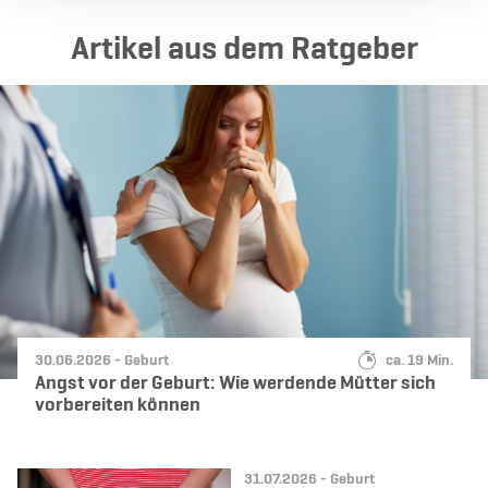
Ar­ti­kel aus dem Rat­ge­ber
Datum:
Kategorie:
Lesedauer:
30.06.2026 -
Geburt
ca. 19 Min.
Angst vor der Geburt: Wie werdende Mütter sich
vorbereiten können
Datum:
Kategorie:
31.07.2026 -
Geburt