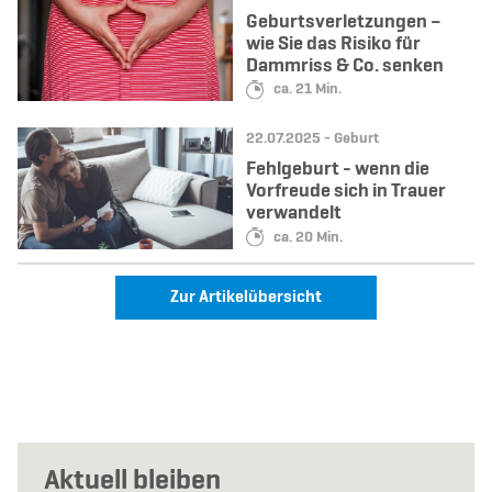
Geburtsverletzungen –
wie Sie das Risiko für
Dammriss & Co. senken
Lesedauer:
ca. 21 Min.
Datum:
Kategorie:
22.07.2025 -
Geburt
Fehlgeburt - wenn die
Vorfreude sich in Trauer
verwandelt
Lesedauer:
ca. 20 Min.
Zur Artikelübersicht
Aktuell bleiben