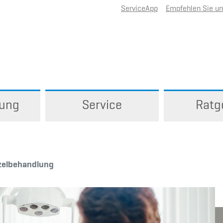
ServiceApp
Empfehlen Sie u
rung
Service
Ratg
elbehandlung