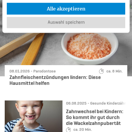
Alle akzeptieren
Auswahl speichern
Datum:
Kategorie:
Lesedauer:
08.01.2026 -
Parodontose
ca. 8 Min.
Zahnfleischentzündungen lindern: Diese
Hausmittel helfen
Datum:
Kategorie:
06.08.2025 -
Gesunde Kinderzähne
Zahnwechsel bei Kindern:
So kommt ihr gut durch
die Wackelzahnpubertät
Lesedauer:
ca. 20 Min.