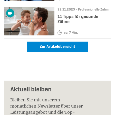
Datum:
Kategorie:
22.11.2023 -
Professionelle Zahnrein
11 Tipps für gesunde
Zähne
Lesedauer:
ca. 7 Min.
Zur Artikelübersicht
Aktuell bleiben
Bleiben Sie mit unserem
monatlichen Newsletter über unser
Leistungsangebot und die Top-