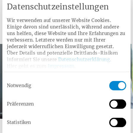
Psychische Gesundheit
Osteoporose Vorsorge
Datenschutzeinstellungen
Wir verwenden auf unserer Website Cookies.
Einige davon sind unerlässlich, während andere
Weitere Angebote
uns helfen, diese Website und Ihre Erfahrungen zu
verbessern. Letztere werden nur mit Ihrer
jederzeit widerruflichen Einwilligung gesetzt.
Über Details und potenzielle Drittlands-Risiken
informiert Sie unsere
Datenschutzerklärung
.
Hier geht es zum
Impressum
.
Einwilligungsauswahl
Notwendig
Präferenzen
Kategorie:
Gesetzliche Leistung
Grippeschutzimpfung
Statistiken
Impfschutz empfiehlt sich insbesondere für Menschen