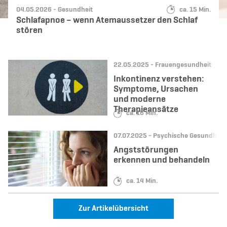
Datum:
Kategorie:
Lesedauer:
04.05.2026 -
Gesundheit
ca. 15 Min.
Schlafapnoe – wenn Atemaussetzer den Schlaf
stören
Datum:
Kategorie:
22.05.2025 -
Frauengesundheit
Inkontinenz verstehen:
Symptome, Ursachen
und moderne
Therapieansätze
Lesedauer:
ca. 16 Min.
Datum:
Kategorie:
07.07.2025 -
Psychische Gesundheit
Angststörungen
erkennen und behandeln
Lesedauer:
ca. 14 Min.
Zur Artikelübersicht