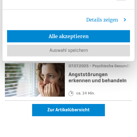
stören
Details zeigen
Datum:
Kategorie:
22.05.2025 -
Frauengesundheit
Inkontinenz verstehen:
Alle akzeptieren
Symptome, Ursachen
und moderne
Therapieansätze
Auswahl speichern
Lesedauer:
ca. 16 Min.
Datum:
Kategorie:
07.07.2025 -
Psychische Gesundheit
Angststörungen
erkennen und behandeln
Lesedauer:
ca. 14 Min.
Zur Artikelübersicht