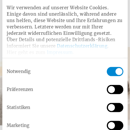
Wir verwenden auf unserer Website Cookies.
Einige davon sind unerlässlich, während andere
uns helfen, diese Website und Ihre Erfahrungen zu
verbessern. Letztere werden nur mit Ihrer
jederzeit widerruflichen Einwilligung gesetzt.
Ar­ti­kel aus dem Rat­ge­ber
Über Details und potenzielle Drittlands-Risiken
informiert Sie unsere
Datenschutzerklärung
.
Hier geht es zum
Impressum
.
Einwilligungsauswahl
Notwendig
Präferenzen
Statistiken
Datum:
Kategorie:
Lesedauer:
04.05.2026 -
Gesundheit
ca. 15 Min.
Marketing
Schlafapnoe – wenn Atemaussetzer den Schlaf