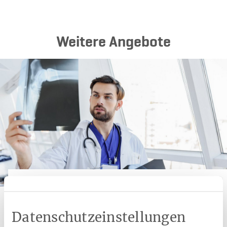
Weitere Angebote
Kategorie:
Zusatzleistung
Knochendichtemessung
Osteoporose frühzeitig erkennen.
Datenschutzeinstellungen