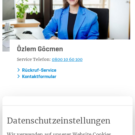
Özlem Göcmen
Service Telefon:
0800 10 60 100
Rückruf-Service
Kontaktformular
Ratgeber
Datenschutzeinstellungen
Brustkrebsvorsorge
Hautkrebsvorsorge
Prostatakrebsvorsorge
Darmkrebsvorsorge
Wir verwenden auf unserer Website Cookies.