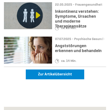
Datum:
Kategorie:
22.05.2025 -
Frauengesundheit
Inkontinenz verstehen:
Symptome, Ursachen
und moderne
Therapieansätze
Lesedauer:
ca. 16 Min.
Datum:
Kategorie:
07.07.2025 -
Psychische Gesundheit
Angststörungen
erkennen und behandeln
Lesedauer:
ca. 14 Min.
Zur Artikelübersicht