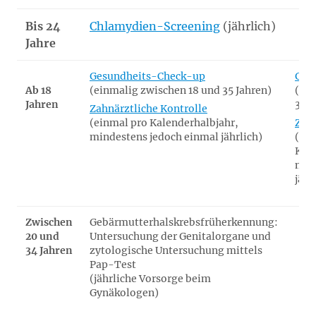
Bis 24
Chlamydien-Screening
(jährlich)
Jahre
Gesundheits-Check-up
Ges
Ab 18
(einmalig zwischen 18 und 35 Jahren)
(ein
Jahren
35 J
Zahnärztliche Kontrolle
(einmal pro Kalenderhalbjahr,
Zahn
mindestens jedoch einmal jährlich)
(ein
Kale
min
jähr
Zwischen
Gebärmutterhalskrebsfrüherkennung:
20 und
Untersuchung der Genitalorgane und
34 Jahren
zytologische Untersuchung mittels
Pap-Test
(jährliche Vorsorge beim
Gynäkologen)