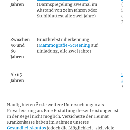
Jahren
(Darmspiegelung zweimal im
(Da
Abstand von zehn Jahren oder
im A
Stuhlbluttest alle zwei Jahre)
oder
Jahr
Zwischen
Brustkrebsfrüherkennung
50 und
(
Mammografie-Screening
auf
69
Einladung, alle zwei Jahre)
Jahren
Ab 65
Ultr
Jahren
Bau
​​​ (
Häufig bieten Ärzte weitere Untersuchungen als
Privatleistung an. Eine Erstattung dieser Leistungen ist
in der Regel nicht möglich. Versicherte der Heimat
Krankenkasse haben im Rahmen unseres
Gesundheitskontos
jedoch die Möglichkeit, sich viele