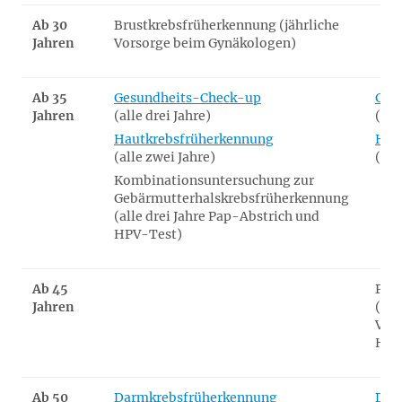
Ab 30
Brustkrebsfrüherkennung (jährliche
Jahren
Vorsorge beim Gynäkologen)
Ab 35
Gesundheits-Check-up
Ges
Jahren
(alle drei Jahre)
(all
Hautkrebsfrüherkennung
Hau
(alle zwei Jahre)
(all
Kombinationsuntersuchung zur
Gebärmutterhalskrebsfrüherkennung
(alle drei Jahre Pap-Abstrich und
HPV-Test)
Ab 45
Pro
Jahren
(jäh
Vor
Hau
Ab 50
Darmkrebsfrüherkennung
Dar