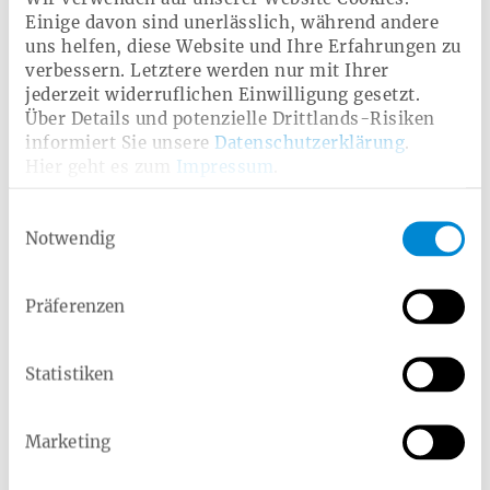
Einige davon sind unerlässlich, während andere
uns helfen, diese Website und Ihre Erfahrungen zu
Gebärmutterhalskrebsvorsorge
verbessern. Letztere werden nur mit Ihrer
jederzeit widerruflichen Einwilligung gesetzt.
Über Details und potenzielle Drittlands-Risiken
informiert Sie unsere
Datenschutzerklärung
.
Verwandte Leistungen
Hier geht es zum
Impressum
.
Bonusprogramm
Cyberknife und Gammaknife
Einwilligungsauswahl
Notwendig
Lungenkrebs-Screening
INFORM
Präferenzen
Chlamydien-Screening
Darmkrebsfrüherkennung
Online-Hautcheck
Hautkrebsfrüherkennung
Statistiken
Marketing
Weitere Angebote