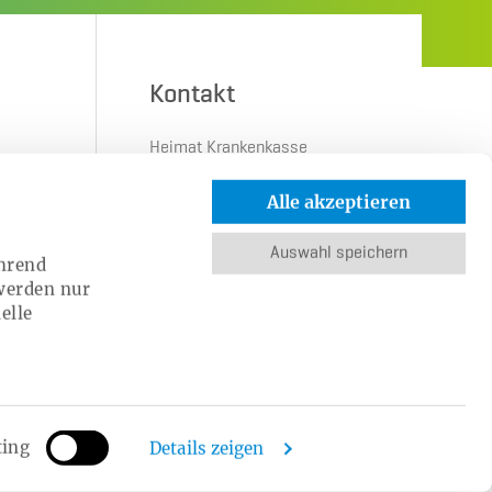
Kontakt
Heimat Krankenkasse
Herforder Straße 23
Alle akzeptieren
33602 Bielefeld
Auswahl speichern
Kontaktformular
ährend
 werden nur
Geschäftsstellen
elle
Karriere
Arbeitgeber-Service
Leistungserbringer
Newsletter abonnieren
ting
Details zeigen