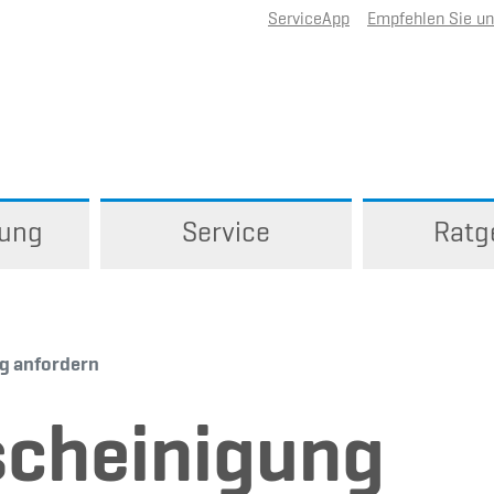
ServiceApp
Empfehlen Sie u
rung
Service
Ratg
g anfordern
scheinigung