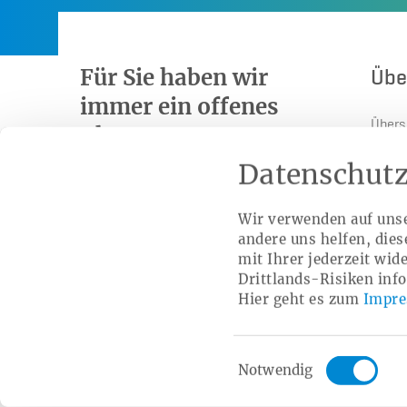
Für Sie haben wir
Übe
immer ein offenes
Übers
Ohr.
Press
Datenschutz
0800
Auf ei
Histor
Wir verwenden auf unse
1060100
andere uns helfen, die
Selbs
mit Ihrer jederzeit wid
Satzu
Drittlands-Risiken inf
Weitere Kontaktmöglichkeiten
Hier geht es zum
Impr
Trans
Antiko
Einwilligungsauswahl
Aussc
Notwendig