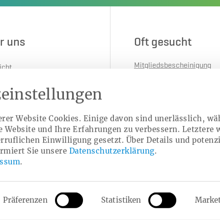
r uns
Oft gesucht
Mitgliedsbescheinigung
icht
anfordern
e
einstellungen
Gesundheitskarte
nen Blick
Kur
ie
rer Website Cookies. Einige davon sind unerlässlich, w
Arztsuche
se Website und Ihre Erfahrungen zu verbessern. Letztere
tverwaltung & Sozialwahl
erruflichen Einwilligung gesetzt. Über Details und potenzi
ng & Jahresergebnisse
ormiert Sie unsere
Datenschutzerklärung
.
essum
.
parenzbericht
rruption
hreibungen & Vergaben
Präferenzen
Statistiken
Marke