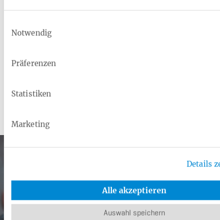
Einwilligungsauswahl
Notwendig
Präferenzen
Statistiken
Leistungen der Heimat
Krankenkasse
Marketing
Details z
Alle akzeptieren
Auswahl speichern