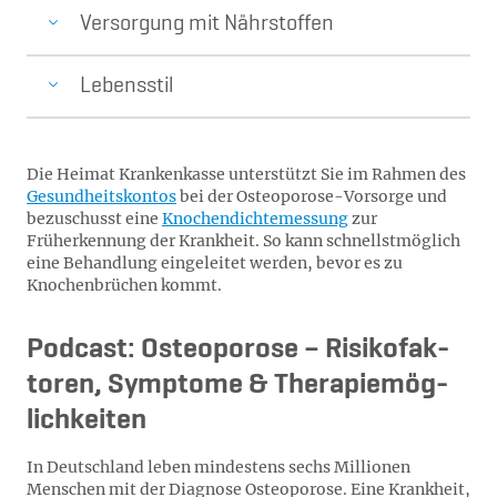
Versorgung mit Nährstoffen
Lebensstil
Die Heimat Krankenkasse unterstützt Sie im Rahmen des
Gesundheitskontos
bei der Osteoporose-Vorsorge und
bezuschusst eine
Knochendichtemessung
zur
Früherkennung der Krankheit. So kann schnellstmöglich
eine Behandlung eingeleitet werden, bevor es zu
Knochenbrüchen kommt.
Podcast: Os­teo­po­ro­se – Ri­si­ko­fak­
to­ren, Sym­pto­me & The­ra­pie­mög­
lich­kei­ten
In Deutschland leben mindestens sechs Millionen
Menschen mit der Diagnose Osteoporose. Eine Krankheit,