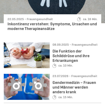
Datum:
Kategorie:
Lesedauer:
22.05.2025 -
Frauengesundheit
ca. 16 Min.
Inkontinenz verstehen: Symptome, Ursachen und
moderne Therapieansätze
Datum:
Kategorie:
08.09.2025 -
Frauengesundheit
Die Funktion der
Schilddrüse und ihre
Erkrankungen
Lesedauer:
ca. 10 Min.
Datum:
Kategorie:
23.07.2026 -
Frauengesundheit
Gendermedizin – Frauen
und Männer werden
anders krank
Lesedauer:
ca. 15 Min.