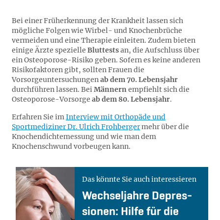
Bei einer Früherkennung der Krankheit lassen sich
mögliche Folgen wie Wirbel- und Knochenbrüche
vermeiden und eine Therapie einleiten. Zudem bieten
einige Ärzte spezielle
Bluttests
an, die Aufschluss über
ein Osteoporose-Risiko geben. Sofern es keine anderen
Risikofaktoren gibt, sollten Frauen die
Vorsorgeuntersuchungen
ab dem 70. Lebensjahr
durchführen lassen. Bei
Männern
empfiehlt sich die
Osteoporose-Vorsorge
ab dem 80. Lebensjahr
.
Erfahren Sie im
Interview mit Orthopäde und
Sportmediziner Dr. Ulrich Frohberger
mehr über die
Knochendichtemessung und wie man dem
Knochenschwund vorbeugen kann.
Das könnte Sie auch interessieren
Wech­sel­jah­re De­pres­
sio­nen: Hil­fe für die