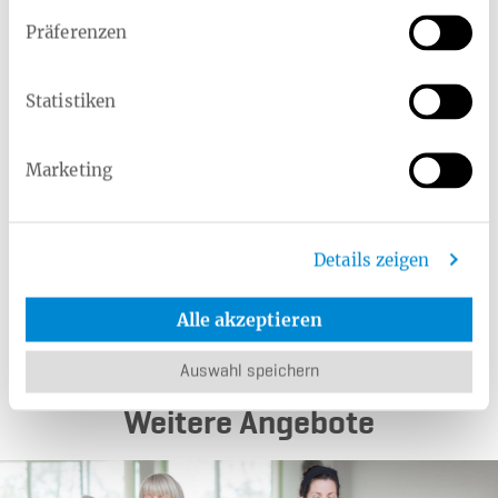
Stoßwellentherapie bei Fersenschmerz
Präferenzen
Sport- und Fitness-Studios
Statistiken
Online-Training Funktionelle Ganzkörperkräftigung von
Gymondo
Marketing
Online-Training Rücken fit & gesund von Gymondo
Homöopathie
Heilmittel
Details zeigen
Alternative Arzneimittel für Kinder und Jugendliche
Alle akzeptieren
Auswahl speichern
Weitere Angebote