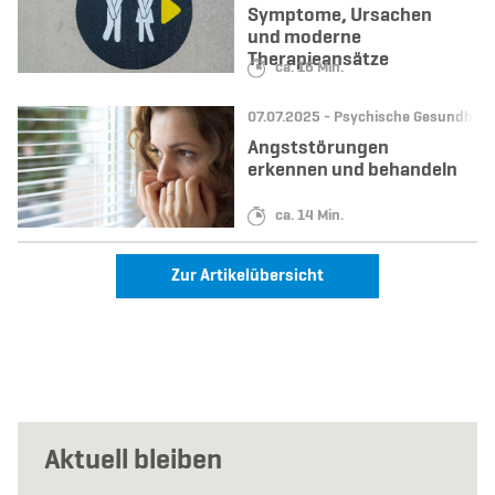
Symptome, Ursachen
und moderne
Therapieansätze
Lesedauer:
ca. 16 Min.
Datum:
Kategorie:
07.07.2025 -
Psychische Gesundheit
Angststörungen
erkennen und behandeln
Lesedauer:
ca. 14 Min.
Zur Artikelübersicht
Aktuell bleiben