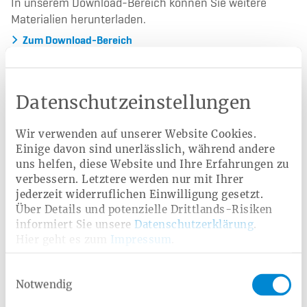
In unserem Download-Bereich können Sie weitere
Materialien herunterladen.
Zum Download-Bereich
Ratgeber
Datenschutzeinstellungen
Frauengesundheit
Geburtsvorbereitung
Wir verwenden auf unserer Website Cookies.
Einige davon sind unerlässlich, während andere
Magen & Darm
Männergesundheit
uns helfen, diese Website und Ihre Erfahrungen zu
verbessern. Letztere werden nur mit Ihrer
Rückengesundheit
jederzeit widerruflichen Einwilligung gesetzt.
Über Details und potenzielle Drittlands-Risiken
informiert Sie unsere
Datenschutzerklärung
.
Hier geht es zum
Impressum
.
Verwandte Leistungen
Einwilligungsauswahl
Wirbelsäulengymnastik online
Akupunktur
Notwendig