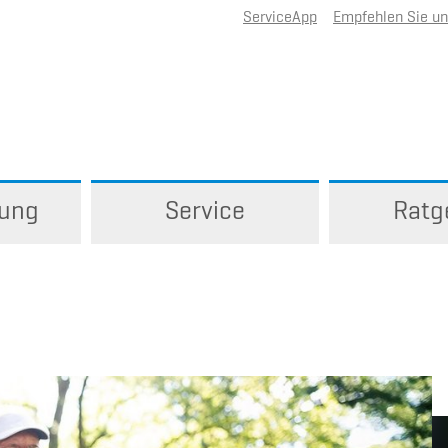
ServiceApp
Empfehlen Sie u
rung
Service
Ratg