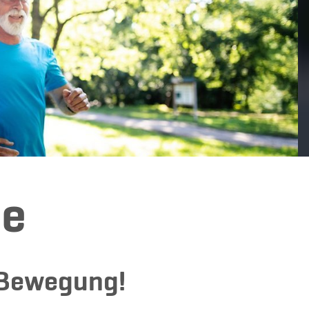
he
n Bewegung!