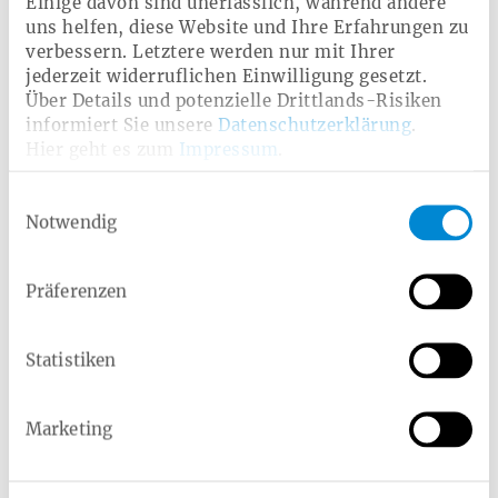
Einige davon sind unerlässlich, während andere
Sozialgerichtsverfahren
uns helfen, diese Website und Ihre Erfahrungen zu
verbessern. Letztere werden nur mit Ihrer
Im Jahr 2024 kam es zu
31 neuen
jederzeit widerruflichen Einwilligung gesetzt.
Sozialgerichtsverfahren
.
29 Verfahren
wurden
Über Details und potenzielle Drittlands-Risiken
abgeschlossen, davon
21 zugunsten der Heimat
informiert Sie unsere
Datenschutzerklärung
.
Krankenkasse
,
7 zugunsten der Versicherten
, und
ein
Hier geht es zum
Impressum
.
Verfahren
endete mit einem Vergleich.
Die Ergebnisse bestätigen die rechtliche Beständigkeit
Einwilligungsauswahl
und Sorgfalt unserer Entscheidungsprozesse innerhalb
Notwendig
der Leistungsbearbeitung.
Präferenzen
Statistiken
Marketing