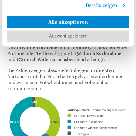
Widersprüche
Details zeigen
Im Jahr 2024 wurden im Bereich der Krankenversicherung
Alle akzeptieren
(ohne Pflegeleistungen)
466 neue Widersprüche
eingereicht. Insgesamt konnten
497 Verfahren
abgeschlossen werden.
Auswahl speichern
Davon wurden
187 Fälle
durch Abhilfe (z.B. nach erneuter
Prüfung oder Teilbewilligung),
130 durch Rücknahme
und
172 durch Widerspruchsbescheid
erledigt.
Die Zahlen zeigen, dass viele Anliegen im direkten
Austausch mit den Versicherten geklärt werden können
und wir unsere Entscheidungen nachvollziehbar
kommunizieren.