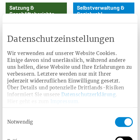
Satzung &
Selbstverwaltung &
Geschäftsberichte
Sozialwahl
Überblick über die
Die bestmögliche Versorgung
wichtigsten Zahlen, Daten
unserer Versicherten steht
und Fakten der Heimat
auch bei den Entscheidungen
Datenschutzeinstellungen
Krankenkasse.
des Verwaltungsrats im
Mittelpunkt.
Wir verwenden auf unserer Website Cookies.
Mehr erfahren
Mehr
Einige davon sind unerlässlich, während andere
uns helfen, diese Website und Ihre Erfahrungen zu
verbessern. Letztere werden nur mit Ihrer
jederzeit widerruflichen Einwilligung gesetzt.
Über Details und potenzielle Drittlands-Risiken
informiert Sie unsere
Datenschutzerklärung
.
Hier geht es zum
Impressum
.
Ausschreibungen &
Antikorruption
Einwilligungsauswahl
Vergaben
Gemeinsam gegen
Notwendig
Fehlverhalten im
Gesundheitswesen.