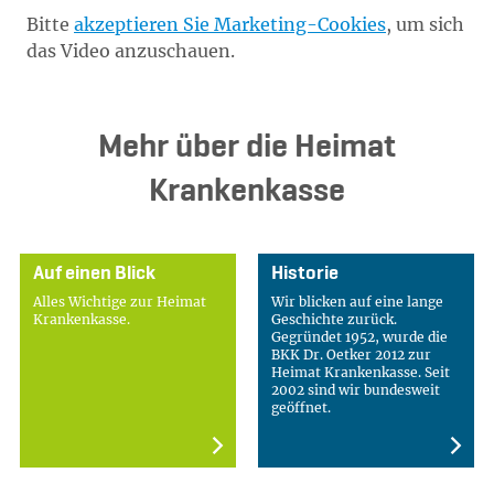
Bitte
akzeptieren Sie Marketing-Cookies
, um sich
das Video anzuschauen.
Mehr über die Heimat
Krankenkasse
Auf einen Blick
Historie
Alles Wichtige zur Heimat
Wir blicken auf eine lange
Krankenkasse.
Geschichte zurück.
Gegründet 1952, wurde die
BKK Dr. Oetker 2012 zur
Heimat Krankenkasse. Seit
2002 sind wir bundesweit
geöffnet.
Mehr erfahren
Mehr