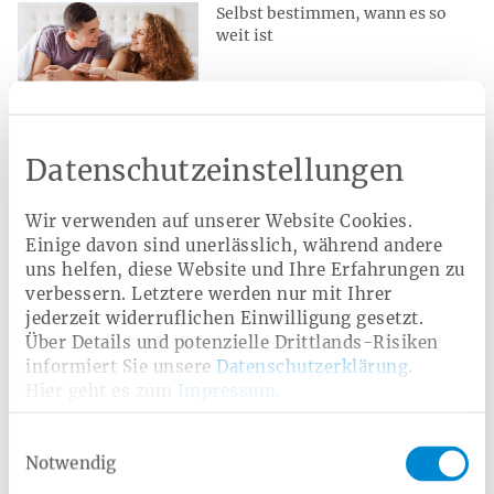
Selbst bestimmen, wann es so
weit ist
Entlastungsbetrag
Datenschutzeinstellungen
Finanzielle Unterstützung für die
Wir verwenden auf unserer Website Cookies.
häuslich Pflege
Einige davon sind unerlässlich, während andere
uns helfen, diese Website und Ihre Erfahrungen zu
verbessern. Letztere werden nur mit Ihrer
jederzeit widerruflichen Einwilligung gesetzt.
Über Details und potenzielle Drittlands-Risiken
Ernährungsberatung
informiert Sie unsere
Datenschutzerklärung
.
Hier geht es zum
Impressum
.
Wir unterstützen Sie auf dem
Weg zu einer gesunden
Einwilligungsauswahl
Ernährung
Notwendig