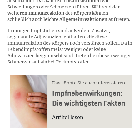
auseinander. Das kann zu
Lokalreaktionen
wie
Schwellungen oder Schmerzen führen. Während der
weiteren Immunreaktion
des Körpers können
schließlich auch
leichte Allgemeinreaktionen
auftreten.
In einigen Impfstoffen sind außerdem Zusätze,
sogenannte Adjuvanzien, enthalten, die diese
Immunreaktion des Körpers noch verstärken sollen. Da in
Lebendimpfstoffen meist weniger oder keine
Adjuvanzien beigemischt sind, treten bei diesen weniger
Schmerzen auf als bei Totimpfstoffen.
Das könnte Sie auch interessieren
Impf­ne­ben­wir­kun­gen:
Die wich­tigs­ten Fak­ten
Artikel lesen