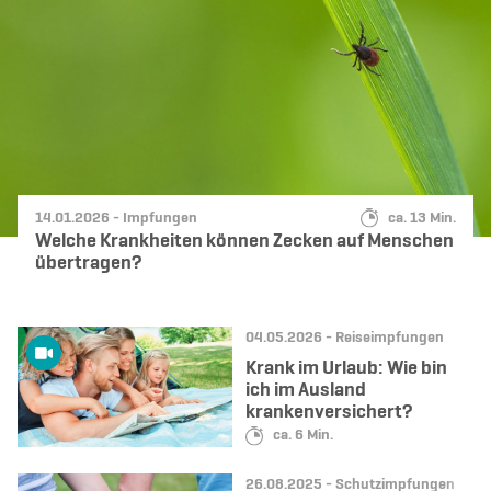
Datum:
Kategorie:
Lesedauer:
14.01.2026 -
Impfungen
ca. 13 Min.
Welche Krankheiten können Zecken auf Menschen
übertragen?
Datum:
Kategorie:
04.05.2026 -
Reiseimpfungen
Krank im Urlaub: Wie bin
ich im Ausland
krankenversichert?
Lesedauer:
ca. 6 Min.
Datum:
Kategorie:
26.08.2025 -
Schutzimpfungen