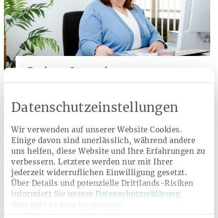
Barbara Stengele
Service Telefon:
0800 10 60 100
Datenschutzeinstellungen
Rückruf-Service
Kontaktformular
Wir verwenden auf unserer Website Cookies.
Einige davon sind unerlässlich, während andere
uns helfen, diese Website und Ihre Erfahrungen zu
verbessern. Letztere werden nur mit Ihrer
Ratgeber
jederzeit widerruflichen Einwilligung gesetzt.
Über Details und potenzielle Drittlands-Risiken
Schutzimpfungen
Impfreaktionen
informiert Sie unsere
Datenschutzerklärung
.
Hier geht es zum
Impressum
.
Impfnebenwirkungen
Impfpflicht