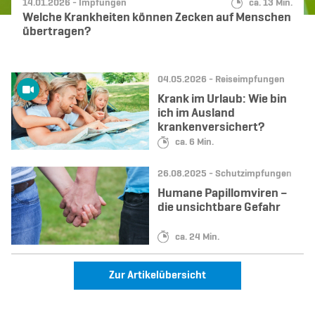
Datum:
Kategorie:
Lesedauer:
14.01.2026 -
Impfungen
ca. 13 Min.
Welche Krankheiten können Zecken auf Menschen
übertragen?
Datum:
Kategorie:
04.05.2026 -
Reiseimpfungen
Krank im Urlaub: Wie bin
ich im Ausland
krankenversichert?
Lesedauer:
ca. 6 Min.
Datum:
Kategorie:
26.08.2025 -
Schutzimpfungen
Humane Papillomviren –
die unsichtbare Gefahr
Lesedauer:
ca. 24 Min.
Zur Artikelübersicht