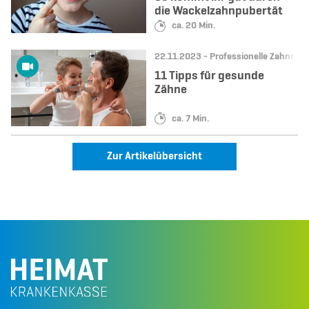
die Wackelzahnpubertät
Lesedauer:
ca. 20 Min.
Datum:
Kategorie:
22.11.2023 -
Professionelle Zahnrein
11 Tipps für gesunde
Zähne
Lesedauer:
ca. 7 Min.
Zur Artikelübersicht