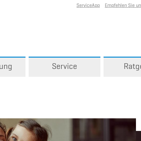
ServiceApp
Empfehlen Sie u
rung
Service
Ratg