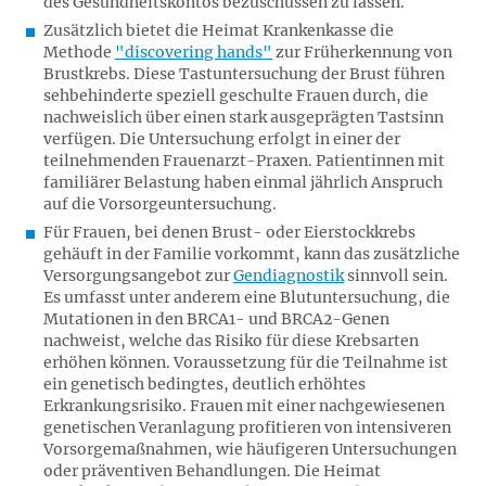
des Gesundheitskontos bezuschussen zu lassen.
Zusätzlich bietet die Heimat Krankenkasse die
Methode
"discovering hands"
zur Früherkennung von
Brustkrebs. Diese Tastuntersuchung der Brust führen
sehbehinderte speziell geschulte Frauen durch, die
nachweislich über einen stark ausgeprägten Tastsinn
verfügen. Die Untersuchung erfolgt in einer der
teilnehmenden Frauenarzt-Praxen. Patientinnen mit
familiärer Belastung haben einmal jährlich Anspruch
auf die Vorsorgeuntersuchung.
Für Frauen, bei denen Brust- oder Eierstockkrebs
gehäuft in der Familie vorkommt, kann das zusätzliche
Versorgungsangebot zur
Gendiagnostik
sinnvoll sein.
Es umfasst unter anderem eine Blutuntersuchung, die
Mutationen in den BRCA1- und BRCA2-Genen
nachweist, welche das Risiko für diese Krebsarten
erhöhen können. Voraussetzung für die Teilnahme ist
ein genetisch bedingtes, deutlich erhöhtes
Erkrankungsrisiko. Frauen mit einer nachgewiesenen
genetischen Veranlagung profitieren von intensiveren
Vorsorgemaßnahmen, wie häufigeren Untersuchungen
oder präventiven Behandlungen. Die Heimat