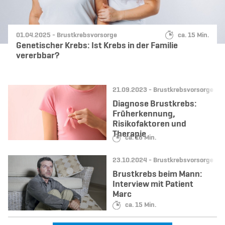
Datum:
Kategorie:
Lesedauer:
01.04.2025 -
Brustkrebsvorsorge
ca. 15 Min.
Genetischer Krebs: Ist Krebs in der Familie
vererbbar?
Datum:
Kategorie:
21.09.2023 -
Brustkrebsvorsorge
Diagnose Brustkrebs:
Früherkennung,
Risikofaktoren und
Therapie
Lesedauer:
ca. 16 Min.
Datum:
Kategorie:
23.10.2024 -
Brustkrebsvorsorge
Brustkrebs beim Mann:
Interview mit Patient
Marc
Lesedauer:
ca. 15 Min.