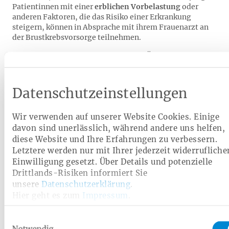
Patientinnen mit einer
erblichen Vorbelastung
oder
anderen Faktoren, die das Risiko einer Erkrankung
steigern, können in Absprache mit ihrem Frauenarzt an
der Brustkrebsvorsorge teilnehmen.
Als allgemeine Risikofaktoren gelten Übergewicht, eine
ungesunde Lebensweise und der Hormonhaushalt des
Körpers. Somit sind Frauen mit einer frühen
Regelblutung und einer späten Menopause sowie
Datenschutzeinstellungen
kinderlose Frauen mehr gefährdet. Die genauen Ursachen
für das Entstehen von Brustkrebs sind allerdings bis
Wir verwenden auf unserer Website Cookies. Einige
heute nicht bekannt. So kann nicht nur in der weiblichen
Brust Krebs auftreten, genauso können Männer in sehr
davon sind unerlässlich, während andere uns helfen,
seltenen Fällen an Brustkrebs erkranken.
diese Website und Ihre Erfahrungen zu verbessern.
Letztere werden nur mit Ihrer jederzeit widerrufliche
Einwilligung gesetzt. Über Details und potenzielle
Podcast: Brust­krebs – Be­hand­
Drittlands-Risiken informiert Sie
unsere
Datenschutzerklärung
.
lungs­mög­lich­kei­ten und Chan­cen
Hier geht es zum
Impressum
.
Die Diagnose Brustkrebs ist nicht nur ein Schock für die
Einwilligungsauswahl
Patientin, sondern auch mit vielen Fragen zur