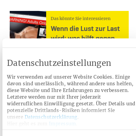
Das könnte Sie interessieren
Wenn die Lust zur Last
wird: was hilft gegen
Pornosucht?
Datenschutzeinstellungen
Artikel lesen
Wir verwenden auf unserer Website Cookies. Einige
davon sind unerlässlich, während andere uns helfen,
Kuren und alternative Therapien
diese Website und Ihre Erfahrungen zu verbessern.
Letztere werden nur mit Ihrer jederzeit
Medikamente sind nicht der einzige Weg zu Gesundheit
widerruflichen Einwilligung gesetzt. Über Details und
und Wohlbefinden. Die Heimat Krankenkasse setzt auch
potenzielle Drittlands-Risiken informiert Sie
auf ganzheitliche Ansätze und bezuschusst
unsere
Datenschutzerklärung
.
beispielsweise
Osteopathie-Behandlungen
, die sanft
Hier geht es zum
Impressum
.
dazu beitragen, den Körper ins Gleichgewicht zu bringen.
Für stark belastete Mütter und Väter bieten