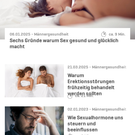
Datum:
Kategorie:
Lesedauer:
06.01.2025 -
Männergesundheit
ca. 9 Min.
Sechs Gründe warum Sex gesund und glücklich
macht
Datum:
Kategorie:
21.03.2025 -
Männergesundheit
Warum
Erektionsstörungen
frühzeitig behandelt
werden sollten
Lesedauer:
ca. 21 Min.
Datum:
Kategorie:
02.01.2023 -
Männergesundheit
Wie Sexualhormone uns
steuern und
beeinflussen