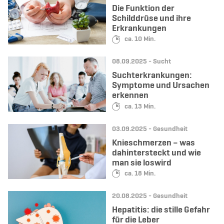
Die Funktion der
Schilddrüse und ihre
Erkrankungen
Lesedauer:
ca. 10 Min.
Datum:
Kategorie:
08.09.2025 -
Sucht
Suchterkrankungen:
Symptome und Ursachen
erkennen
Lesedauer:
ca. 13 Min.
Datum:
Kategorie:
03.09.2025 -
Gesundheit
Knieschmerzen – was
dahintersteckt und wie
man sie loswird
Lesedauer:
ca. 18 Min.
Datum:
Kategorie:
20.08.2025 -
Gesundheit
Hepatitis: die stille Gefahr
für die Leber