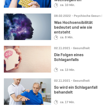
Lesedauer:
ca. 10 Min.
Datum:
Kategorie:
08.02.2022 -
Psychische Gesundheit
Was Hochsensibilität
bedeutet und wie sie
entsteht
Lesedauer:
ca. 8 Min.
Datum:
Kategorie:
02.11.2021 -
Gesundheit
Die Folgen eines
Schlaganfalls
Lesedauer:
ca. 13 Min.
Datum:
Kategorie:
02.11.2021 -
Gesundheit
So wird ein Schlaganfall
behandelt
Lesedauer:
ca. 17 Min.