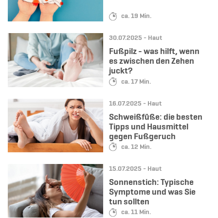
Lesedauer:
ca. 19 Min.
Datum:
Kategorie:
30.07.2025 -
Haut
Fußpilz - was hilft, wenn
es zwischen den Zehen
juckt?
Lesedauer:
ca. 17 Min.
Datum:
Kategorie:
16.07.2025 -
Haut
Schweißfüße: die besten
Tipps und Hausmittel
gegen Fußgeruch
Lesedauer:
ca. 12 Min.
Datum:
Kategorie:
15.07.2025 -
Haut
Sonnenstich: Typische
Symptome und was Sie
tun sollten
Lesedauer:
ca. 11 Min.