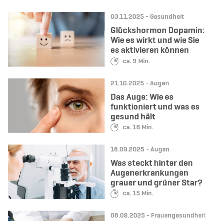
Datum:
Kategorie:
03.11.2025 -
Gesundheit
Glückshormon Dopamin:
Wie es wirkt und wie Sie
es aktivieren können
Lesedauer:
ca. 9 Min.
Datum:
Kategorie:
21.10.2025 -
Augen
Das Auge: Wie es
funktioniert und was es
gesund hält
Lesedauer:
ca. 16 Min.
Datum:
Kategorie:
18.09.2025 -
Augen
Was steckt hinter den
Augenerkrankungen
grauer und grüner Star?
Lesedauer:
ca. 15 Min.
Datum:
Kategorie:
08.09.2025 -
Frauengesundheit