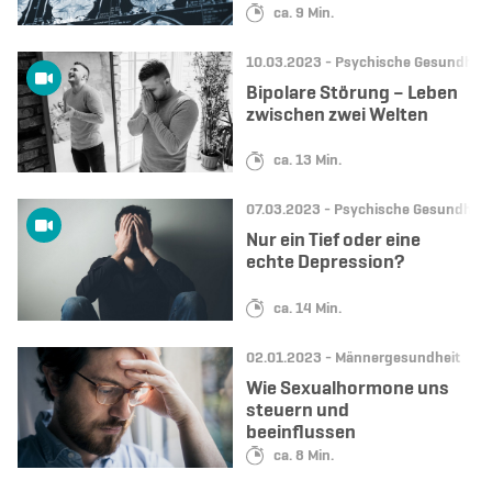
Lesedauer:
ca. 9 Min.
Datum:
Kategorie:
10.03.2023 -
Psychische Gesundheit
Bipolare Störung – Leben
zwischen zwei Welten
Lesedauer:
ca. 13 Min.
Datum:
Kategorie:
07.03.2023 -
Psychische Gesundheit
Nur ein Tief oder eine
echte Depression?
Lesedauer:
ca. 14 Min.
Datum:
Kategorie:
02.01.2023 -
Männergesundheit
Wie Sexualhormone uns
steuern und
beeinflussen
Lesedauer:
ca. 8 Min.