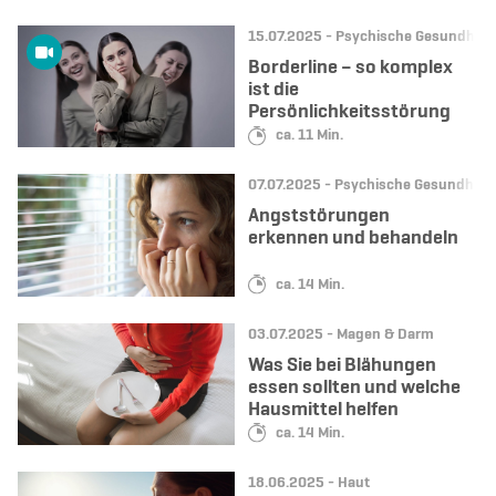
Datum:
Kategorie:
15.07.2025 -
Psychische Gesundheit
Borderline – so komplex
ist die
Persönlichkeitsstörung
Lesedauer:
ca. 11 Min.
Datum:
Kategorie:
07.07.2025 -
Psychische Gesundheit
Angststörungen
erkennen und behandeln
Lesedauer:
ca. 14 Min.
Datum:
Kategorie:
03.07.2025 -
Magen & Darm
Was Sie bei Blähungen
essen sollten und welche
Hausmittel helfen
Lesedauer:
ca. 14 Min.
Datum:
Kategorie:
18.06.2025 -
Haut