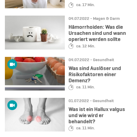
Lesedauer:
ca. 17 Min.
Datum:
Kategorie:
04.07.2022 -
Magen & Darm
Hämorrhoiden: Was die
Ursachen sind und wann
operiert werden sollte
Lesedauer:
ca. 12 Min.
Datum:
Kategorie:
04.07.2022 -
Gesundheit
Was sind Auslöser und
Risikofaktoren einer
Demenz?
Lesedauer:
ca. 11 Min.
Datum:
Kategorie:
01.07.2022 -
Gesundheit
Was ist ein Hallux valgus
und wie wird er
behandelt?
Lesedauer:
ca. 11 Min.