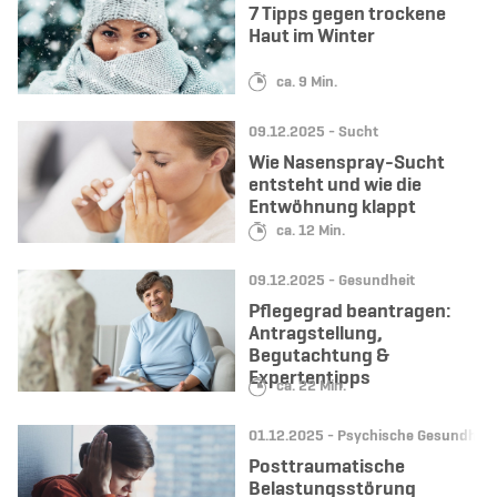
7 Tipps gegen trockene
Haut im Winter
Lesedauer:
ca. 9 Min.
Datum:
Kategorie:
09.12.2025 -
Sucht
Wie Nasenspray-Sucht
entsteht und wie die
Entwöhnung klappt
Lesedauer:
ca. 12 Min.
Datum:
Kategorie:
09.12.2025 -
Gesundheit
Pflegegrad beantragen:
Antragstellung,
Begutachtung &
Expertentipps
Lesedauer:
ca. 22 Min.
Datum:
Kategorie:
01.12.2025 -
Psychische Gesundheit
Posttraumatische
Belastungsstörung