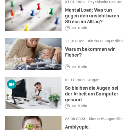
Datum:
Kategorie:
31.01.2024 -
Psychische Gesundheit
Mental Load: Was tun
gegen den unsichtbaren
Stress im Alltag?
Lesedauer:
ca. 6 Min.
Datum:
Kategorie:
11.12.2023 -
Kinder & Jugendliche
Warum bekommen wir
Fieber?
Lesedauer:
ca. 6 Min.
Datum:
Kategorie:
02.11.2023 -
Augen
So bleiben die Augen bei
der Arbeit am Computer
gesund
Lesedauer:
ca. 4 Min.
Datum:
Kategorie:
23.08.2023 -
Kinder & Jugendliche
Amblyopie: