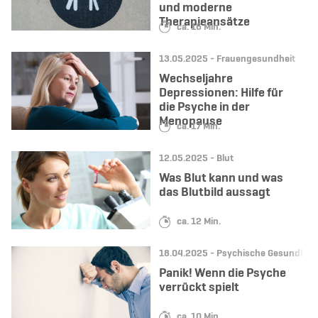
und moderne
Therapieansätze
Lesedauer:
ca. 16 Min.
Datum:
Kategorie:
13.05.2025 -
Frauengesundheit
Wechseljahre
Depressionen: Hilfe für
die Psyche in der
Menopause
Lesedauer:
ca. 17 Min.
Datum:
Kategorie:
12.05.2025 -
Blut
Was Blut kann und was
das Blutbild aussagt
Lesedauer:
ca. 12 Min.
Datum:
Kategorie:
18.04.2025 -
Psychische Gesundheit
Panik! Wenn die Psyche
verrückt spielt
Lesedauer:
ca. 10 Min.