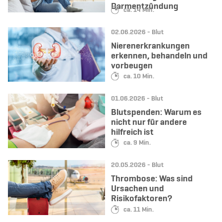
Darmentzündung
Lesedauer:
ca. 14 Min.
Datum:
Kategorie:
02.06.2026 -
Blut
Nierenerkrankungen
erkennen, behandeln und
vorbeugen
Lesedauer:
ca. 10 Min.
Datum:
Kategorie:
01.06.2026 -
Blut
Blutspenden: Warum es
nicht nur für andere
hilfreich ist
Lesedauer:
ca. 9 Min.
Datum:
Kategorie:
20.05.2026 -
Blut
Thrombose: Was sind
Ursachen und
Risikofaktoren?
Lesedauer:
ca. 11 Min.