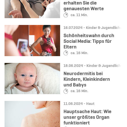
erhalten Sie die
genauesten Werte
Lesedauer:
ca. 11 Min.
Datum:
Kategorie:
16.07.2024 -
Kinder & Jugendliche
Schönheitswahn durch
Social Media: Tipps für
Eltern
Lesedauer:
ca. 16 Min.
Datum:
Kategorie:
18.06.2024 -
Kinder & Jugendliche
Neurodermitis bei
Kindern, Kleinkindern
und Babys
Lesedauer:
ca. 16 Min.
Datum:
Kategorie:
11.06.2024 -
Haut
Hauptsache Haut: Wie
unser größtes Organ
funktioniert