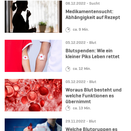
Datum:
Kategorie:
06.12.2022 -
Sucht
Medikamentensucht:
Abhängigkeit auf Rezept
Lesedauer:
ca. 9 Min.
Datum:
Kategorie:
05.12.2022 -
Blut
Blutspenden: Wie ein
kleiner Piks Leben rettet
Lesedauer:
ca. 12 Min.
Datum:
Kategorie:
05.12.2022 -
Blut
Woraus Blut besteht und
welche Funktionen es
übernimmt
Lesedauer:
ca. 13 Min.
Datum:
Kategorie:
29.11.2022 -
Blut
Welche Blutgruppen es