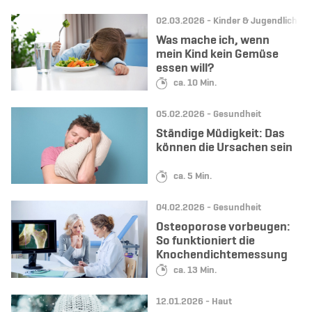
Datum:
Kategorie:
02.03.2026 -
Kinder & Jugendliche
Was mache ich, wenn
mein Kind kein Gemüse
essen will?
Lesedauer:
ca. 10 Min.
Datum:
Kategorie:
05.02.2026 -
Gesundheit
Ständige Müdigkeit: Das
können die Ursachen sein
Lesedauer:
ca. 5 Min.
Datum:
Kategorie:
04.02.2026 -
Gesundheit
Osteoporose vorbeugen:
So funktioniert die
Knochendichtemessung
Lesedauer:
ca. 13 Min.
Datum:
Kategorie:
12.01.2026 -
Haut