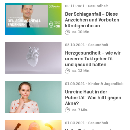
Datum:
Kategorie:
02.11.2021 -
Gesundheit
Der Schlaganfall – Diese
Anzeichen und Vorboten
kündigen ihn an
Lesedauer:
ca. 10 Min.
Datum:
Kategorie:
05.10.2021 -
Gesundheit
Herzgesundheit – wie wir
unseren Taktgeber fit
und gesund halten
Lesedauer:
ca. 13 Min.
Datum:
Kategorie:
01.09.2021 -
Kinder & Jugendliche
Unreine Haut in der
Pubertät: Was hilft gegen
Akne?
Lesedauer:
ca. 7 Min.
Datum:
Kategorie:
01.04.2021 -
Gesundheit