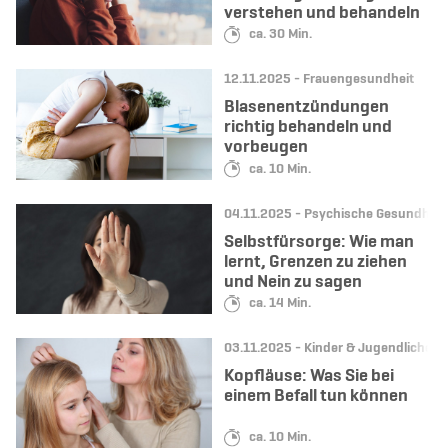
verstehen und behandeln
Lesedauer:
ca. 30 Min.
Datum:
Kategorie:
12.11.2025 -
Frauengesundheit
Blasenentzündungen
richtig behandeln und
vorbeugen
Lesedauer:
ca. 10 Min.
Datum:
Kategorie:
04.11.2025 -
Psychische Gesundheit
Selbstfürsorge: Wie man
lernt, Grenzen zu ziehen
und Nein zu sagen
Lesedauer:
ca. 14 Min.
Datum:
Kategorie:
03.11.2025 -
Kinder & Jugendliche
Kopfläuse: Was Sie bei
einem Befall tun können
Lesedauer:
ca. 10 Min.