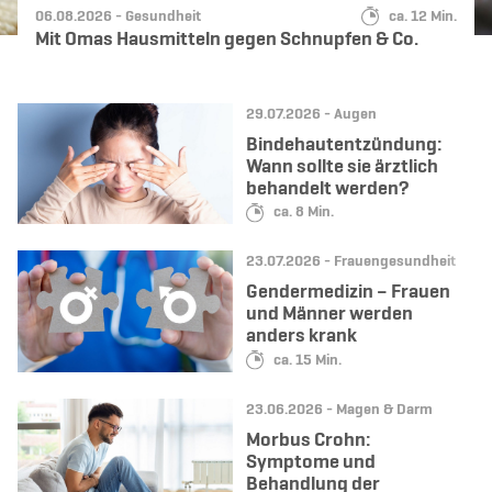
Datum:
Kategorie:
Lesedauer:
06.08.2026 -
Gesundheit
ca. 12 Min.
Mit Omas Hausmitteln gegen Schnupfen & Co.
Datum:
Kategorie:
29.07.2026 -
Augen
Bindehautentzündung:
Wann sollte sie ärztlich
behandelt werden?
Lesedauer:
ca. 8 Min.
Datum:
Kategorie:
23.07.2026 -
Frauengesundheit
Gendermedizin – Frauen
und Männer werden
anders krank
Lesedauer:
ca. 15 Min.
Datum:
Kategorie:
23.06.2026 -
Magen & Darm
Morbus Crohn:
Symptome und
Behandlung der