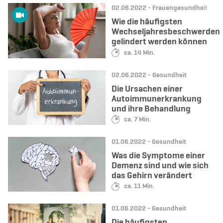
Datum:
Kategorie:
02.06.2022 -
Frauengesundheit
Wie die häufigsten
Wechseljahresbeschwerden
gelindert werden können
Lesedauer:
ca. 14 Min.
Datum:
Kategorie:
02.06.2022 -
Gesundheit
Die Ursachen einer
Autoimmunerkrankung
und ihre Behandlung
Lesedauer:
ca. 7 Min.
Datum:
Kategorie:
01.06.2022 -
Gesundheit
Was die Symptome einer
Demenz sind und wie sich
das Gehirn verändert
Lesedauer:
ca. 11 Min.
Datum:
Kategorie:
01.06.2022 -
Gesundheit
Die häufigsten