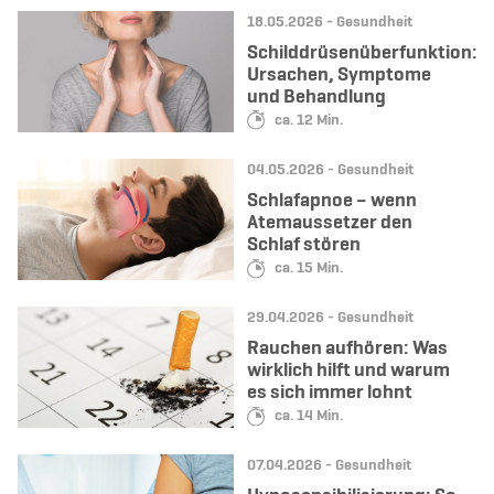
Datum:
Kategorie:
18.05.2026 -
Gesundheit
Schilddrüsenüberfunktion:
Ursachen, Symptome
und Behandlung
Lesedauer:
ca. 12 Min.
Datum:
Kategorie:
04.05.2026 -
Gesundheit
Schlafapnoe – wenn
Atemaussetzer den
Schlaf stören
Lesedauer:
ca. 15 Min.
Datum:
Kategorie:
29.04.2026 -
Gesundheit
Rauchen aufhören: Was
wirklich hilft und warum
es sich immer lohnt
Lesedauer:
ca. 14 Min.
Datum:
Kategorie:
07.04.2026 -
Gesundheit