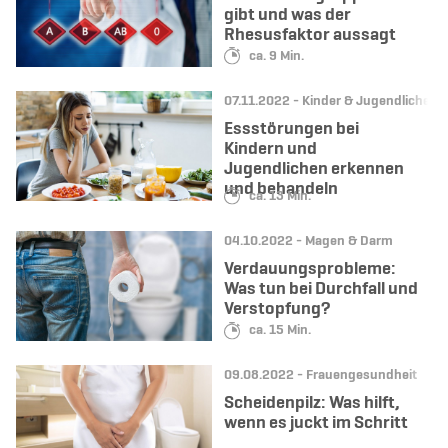
gibt und was der
Rhesusfaktor aussagt
Lesedauer:
ca. 9 Min.
Datum:
Kategorie:
07.11.2022 -
Kinder & Jugendliche
Essstörungen bei
Kindern und
Jugendlichen erkennen
und behandeln
Lesedauer:
ca. 13 Min.
Datum:
Kategorie:
04.10.2022 -
Magen & Darm
Verdauungsprobleme:
Was tun bei Durchfall und
Verstopfung?
Lesedauer:
ca. 15 Min.
Datum:
Kategorie:
09.08.2022 -
Frauengesundheit
Scheidenpilz: Was hilft,
wenn es juckt im Schritt