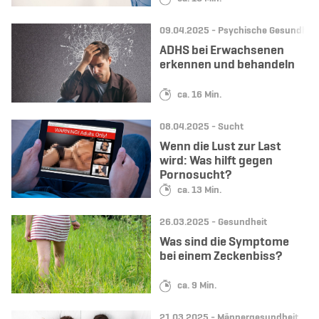
Datum:
Kategorie:
09.04.2025 -
Psychische Gesundheit
ADHS bei Erwachsenen
erkennen und behandeln
Lesedauer:
ca. 16 Min.
Datum:
Kategorie:
08.04.2025 -
Sucht
Wenn die Lust zur Last
wird: Was hilft gegen
Pornosucht?
Lesedauer:
ca. 13 Min.
Datum:
Kategorie:
26.03.2025 -
Gesundheit
Was sind die Symptome
bei einem Zeckenbiss?
Lesedauer:
ca. 9 Min.
Datum:
Kategorie:
21.03.2025 -
Männergesundheit