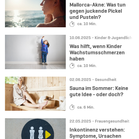
Mallorca-Akne: Was tun
gegen juckende Pickel
und Pusteln?
Lesedauer:
ca. 10 Min.
Datum:
Kategorie:
10.06.2025 -
Kinder & Jugendliche
Was hilft, wenn Kinder
Wachstumsschmerzen
haben
Lesedauer:
ca. 10 Min.
Datum:
Kategorie:
02.06.2025 -
Gesundheit
Sauna im Sommer: Keine
gute Idee - oder doch?
Lesedauer:
ca. 6 Min.
Datum:
Kategorie:
22.05.2025 -
Frauengesundheit
Inkontinenz verstehen:
Symptome, Ursachen