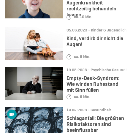
Augenkrankheit
rechtzeitig behandeln
lassen
Lesedauer:
ca. 10 Min.
Datum:
Kategorie:
05.06.2023 -
Kinder & Jugendliche
Kind, verdirb dir nicht die
Augen!
Lesedauer:
ca. 8 Min.
Datum:
Kategorie:
19.05.2023 -
Psychische Gesundheit
Empty-Desk-Syndrom:
Wie wir den Ruhestand
mit Sinn füllen
Lesedauer:
ca. 6 Min.
Datum:
Kategorie:
14.04.2023 -
Gesundheit
Schlaganfall: Die größten
Risikofaktoren sind
beeinflussbar