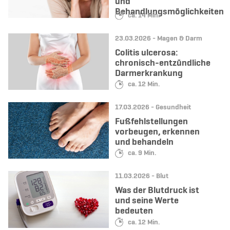
und
Behandlungsmöglichkeiten
Lesedauer:
ca. 14 Min.
Datum:
Kategorie:
23.03.2026 -
Magen & Darm
Colitis ulcerosa:
chronisch-entzündliche
Darmerkrankung
Lesedauer:
ca. 12 Min.
Datum:
Kategorie:
17.03.2026 -
Gesundheit
Fußfehlstellungen
vorbeugen, erkennen
und behandeln
Lesedauer:
ca. 9 Min.
Datum:
Kategorie:
11.03.2026 -
Blut
Was der Blutdruck ist
und seine Werte
bedeuten
Lesedauer:
ca. 12 Min.