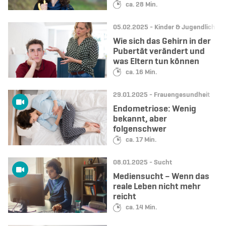
Lesedauer:
ca. 28 Min.
Datum:
Kategorie:
05.02.2025 -
Kinder & Jugendliche
Wie sich das Gehirn in der
Pubertät verändert und
was Eltern tun können
Lesedauer:
ca. 16 Min.
Datum:
Kategorie:
29.01.2025 -
Frauengesundheit
Endometriose: Wenig
bekannt, aber
folgenschwer
Lesedauer:
ca. 17 Min.
Datum:
Kategorie:
08.01.2025 -
Sucht
Mediensucht – Wenn das
reale Leben nicht mehr
reicht
Lesedauer:
ca. 14 Min.