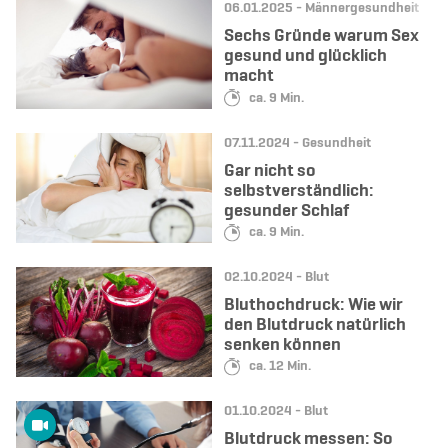
Datum:
Kategorie:
06.01.2025 -
Männergesundheit
Sechs Gründe warum Sex
gesund und glücklich
macht
Lesedauer:
ca. 9 Min.
Datum:
Kategorie:
07.11.2024 -
Gesundheit
Gar nicht so
selbstverständlich:
gesunder Schlaf
Lesedauer:
ca. 9 Min.
Datum:
Kategorie:
02.10.2024 -
Blut
Bluthochdruck: Wie wir
den Blutdruck natürlich
senken können
Lesedauer:
ca. 12 Min.
Datum:
Kategorie:
01.10.2024 -
Blut
Blutdruck messen: So