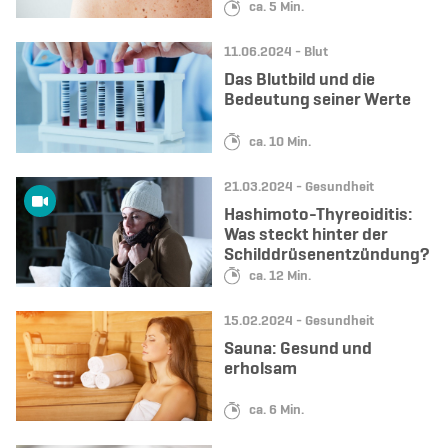
Lesedauer:
ca. 5 Min.
Datum:
Kategorie:
11.06.2024 -
Blut
Das Blutbild und die
Bedeutung seiner Werte
Lesedauer:
ca. 10 Min.
Datum:
Kategorie:
21.03.2024 -
Gesundheit
Hashimoto-Thyreoiditis:
Was steckt hinter der
Schilddrüsenentzündung?
Lesedauer:
ca. 12 Min.
Datum:
Kategorie:
15.02.2024 -
Gesundheit
Sauna: Gesund und
erholsam
Lesedauer:
ca. 6 Min.