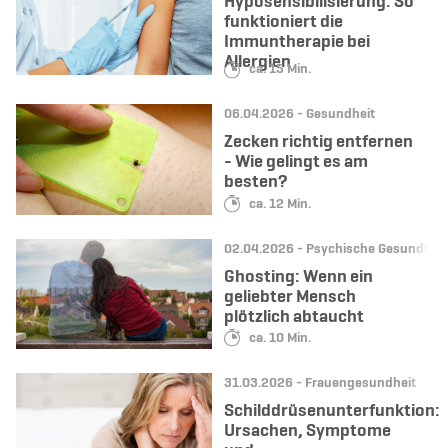
Hyposensibilisierung: So
funktioniert die
Immuntherapie bei
Allergien
Lesedauer:
ca. 15 Min.
Datum:
Kategorie:
06.04.2026 -
Gesundheit
Zecken richtig entfernen
- Wie gelingt es am
besten?
Lesedauer:
ca. 12 Min.
Datum:
Kategorie:
02.04.2026 -
Psychische Gesundheit
Ghosting: Wenn ein
geliebter Mensch
plötzlich abtaucht
Lesedauer:
ca. 10 Min.
Datum:
Kategorie:
31.03.2026 -
Frauengesundheit
Schilddrüsenunterfunktion:
Ursachen, Symptome