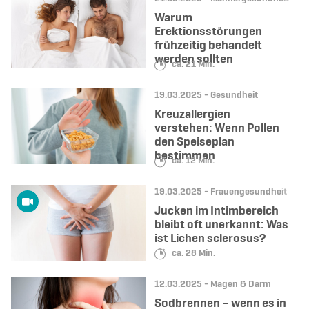
Warum
Erektionsstörungen
frühzeitig behandelt
werden sollten
Lesedauer:
ca. 21 Min.
Datum:
Kategorie:
19.03.2025 -
Gesundheit
Kreuzallergien
verstehen: Wenn Pollen
den Speiseplan
bestimmen
Lesedauer:
ca. 12 Min.
Datum:
Kategorie:
19.03.2025 -
Frauengesundheit
Jucken im Intimbereich
bleibt oft unerkannt: Was
ist Lichen sclerosus?
Lesedauer:
ca. 28 Min.
Datum:
Kategorie:
12.03.2025 -
Magen & Darm
Sodbrennen – wenn es in