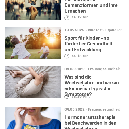
Demenzformen und ihre
Ursachen
Lesedauer:
ca. 12 Min.
Datum:
Kategorie:
19.05.2022 -
Kinder & Jugendliche
Sport für Kinder - so
fördert er Gesundheit
und Entwicklung
Lesedauer:
ca. 18 Min.
Datum:
Kategorie:
04.05.2022 -
Frauengesundheit
Was sind die
Wechseljahre und woran
erkenne ich typische
Symptome?
Lesedauer:
ca. 10 Min.
Datum:
Kategorie:
04.05.2022 -
Frauengesundheit
Hormonersatztherapie
bei Beschwerden in den
Wechseljahren