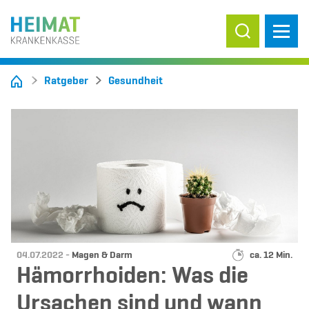
Suche ein-/
Ratgeber
Gesundheit
Datum:
Kategorie:
Lesedauer:
04.07.2022 -
Magen & Darm
ca. 12 Min.
Hämorrhoiden: Was die
Ursachen sind und wann