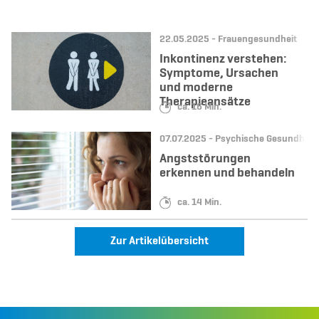
Datum:
Kategorie:
22.05.2025 -
Frauengesundheit
Inkontinenz verstehen:
Symptome, Ursachen
und moderne
Therapieansätze
Lesedauer:
ca. 16 Min.
Datum:
Kategorie:
07.07.2025 -
Psychische Gesundheit
Angststörungen
erkennen und behandeln
Lesedauer:
ca. 14 Min.
Zur Artikelübersicht