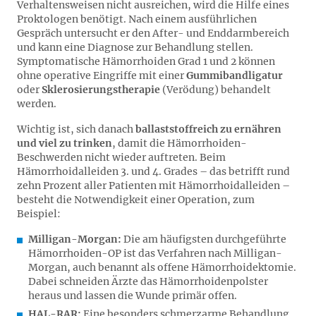
Verhaltensweisen nicht ausreichen, wird die Hilfe eines
Proktologen benötigt. Nach einem ausführlichen
Gespräch untersucht er den After- und Enddarmbereich
und kann eine Diagnose zur Behandlung stellen.
Symptomatische Hämorrhoiden Grad 1 und 2 können
ohne operative Eingriffe mit einer
Gummibandligatur
oder
Sklerosierungstherapie
(Verödung) behandelt
werden.
Wichtig ist, sich danach
ballaststoffreich zu ernähren
und viel zu trinken
, damit die Hämorrhoiden-
Beschwerden nicht wieder auftreten. Beim
Hämorrhoidalleiden 3. und 4. Grades – das betrifft rund
zehn Prozent aller Patienten mit Hämorrhoidalleiden –
besteht die Notwendigkeit einer Operation, zum
Beispiel:
Milligan-Morgan:
Die am häufigsten durchgeführte
Hämorrhoiden-OP ist das Verfahren nach Milligan-
Morgan, auch benannt als offene Hämorrhoidektomie.
Dabei schneiden Ärzte das Hämorrhoidenpolster
heraus und lassen die Wunde primär offen.
HAL-RAR:
Eine besonders schmerzarme Behandlung