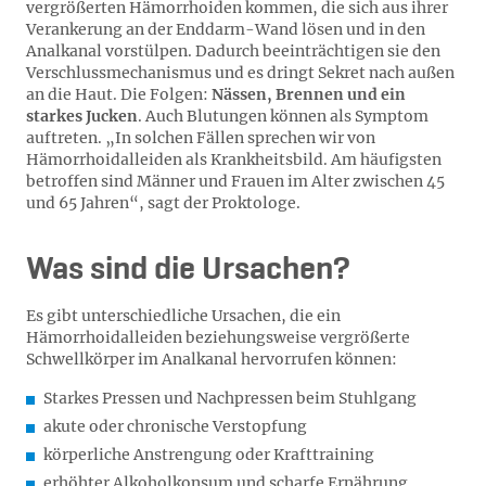
vergrößerten Hämorrhoiden kommen, die sich aus ihrer
Verankerung an der Enddarm-Wand lösen und in den
Analkanal vorstülpen. Dadurch beeinträchtigen sie den
Verschlussmechanismus und es dringt Sekret nach außen
an die Haut. Die Folgen:
Nässen, Brennen und ein
starkes Jucken
. Auch Blutungen können als Symptom
auftreten. „In solchen Fällen sprechen wir von
Hämorrhoidalleiden als Krankheitsbild. Am häufigsten
betroffen sind Männer und Frauen im Alter zwischen 45
und 65 Jahren“, sagt der Proktologe.
Was sind die Ursachen?
Es gibt unterschiedliche Ursachen, die ein
Hämorrhoidalleiden beziehungsweise vergrößerte
Schwellkörper im Analkanal hervorrufen können:
Starkes Pressen und Nachpressen beim Stuhlgang
akute oder chronische Verstopfung
körperliche Anstrengung oder Krafttraining
erhöhter Alkoholkonsum und scharfe Ernährung