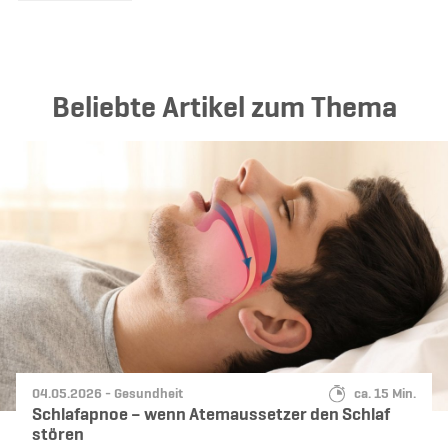
Beliebte Artikel zum Thema
Datum:
Kategorie:
Lesedauer:
04.05.2026 -
Gesundheit
ca. 15 Min.
Schlafapnoe – wenn Atemaussetzer den Schlaf
stören