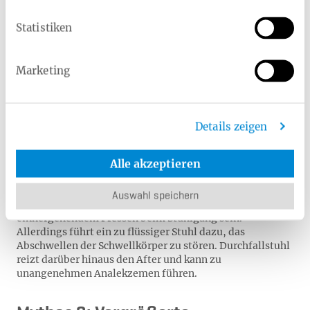
Mythos 1: Hämorrhoidalleiden
Statistiken
entsteht durch mangelnde Hygiene
Marketing
Diese Annahme ist falsch. Vergrößerte Hämorrhoiden
treten nicht aufgrund von Unsauberkeit auf, vielmehr
zählen falsche Ernährung, Verstopfung,
Bewegungsmangel oder auch eine Schwangerschaft zu
Details zeigen
den möglichen Ursachen.
Alle akzeptieren
Mythos 2: Abführmittel beugen vor
Auswahl speichern
Ja, sie können ein Resultat von Verstopfung und
einhergehendem Pressen beim Stuhlgang sein.
Allerdings führt ein zu flüssiger Stuhl dazu, das
Abschwellen der Schwellkörper zu stören. Durchfallstuhl
reizt darüber hinaus den After und kann zu
unangenehmen Analekzemen führen.