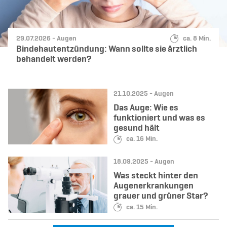
Datum:
Kategorie:
Lesedauer:
29.07.2026 -
Augen
ca. 8 Min.
Bindehautentzündung: Wann sollte sie ärztlich
behandelt werden?
Datum:
Kategorie:
21.10.2025 -
Augen
Das Auge: Wie es
funktioniert und was es
gesund hält
Lesedauer:
ca. 16 Min.
Datum:
Kategorie:
18.09.2025 -
Augen
Was steckt hinter den
Augenerkrankungen
grauer und grüner Star?
Lesedauer:
ca. 15 Min.