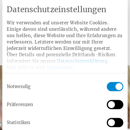
Datenschutzeinstellungen
Operation des Grauen Stars
Hilfsmittel
Wir verwenden auf unserer Website Cookies.
Glaukom-Vorsorge
Arznei- und Verbandmittel
Einige davon sind unerlässlich, während andere
uns helfen, diese Website und Ihre Erfahrungen zu
verbessern. Letztere werden nur mit Ihrer
jederzeit widerruflichen Einwilligung gesetzt.
Weitere Angebote
Über Details und potenzielle Drittlands-Risiken
informiert Sie unsere
Datenschutzerklärung
.
Hier geht es zum
Impressum
.
Einwilligungsauswahl
Notwendig
Präferenzen
Statistiken