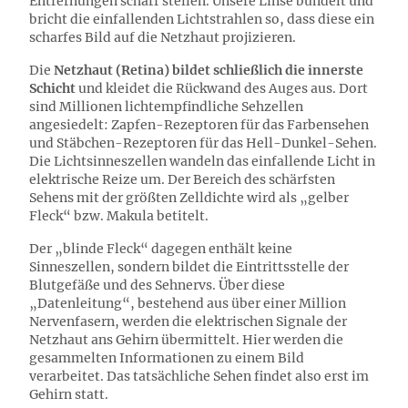
Entfernungen scharf stellen. Unsere Linse bündelt und
bricht die einfallenden Lichtstrahlen so, dass diese ein
scharfes Bild auf die Netzhaut projizieren.
Die
Netzhaut (Retina) bildet schließlich die innerste
Schicht
und kleidet die Rückwand des Auges aus. Dort
sind Millionen lichtempfindliche Sehzellen
angesiedelt: Zapfen-Rezeptoren für das Farbensehen
und Stäbchen-Rezeptoren für das Hell-Dunkel-Sehen.
Die Lichtsinneszellen wandeln das einfallende Licht in
elektrische Reize um. Der Bereich des schärfsten
Sehens mit der größten Zelldichte wird als „gelber
Fleck“ bzw. Makula betitelt.
Der „blinde Fleck“ dagegen enthält keine
Sinneszellen, sondern bildet die Eintrittsstelle der
Blutgefäße und des Sehnervs. Über diese
„Datenleitung“, bestehend aus über einer Million
Nervenfasern, werden die elektrischen Signale der
Netzhaut ans Gehirn übermittelt. Hier werden die
gesammelten Informationen zu einem Bild
verarbeitet. Das tatsächliche Sehen findet also erst im
Gehirn statt.