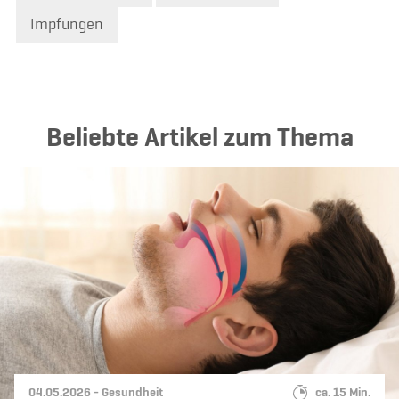
Impfungen
Beliebte Artikel zum Thema
Datum:
Kategorie:
Lesedauer:
04.05.2026 -
Gesundheit
ca. 15 Min.