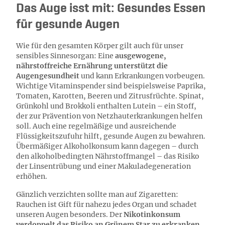
Das Auge isst mit: Gesundes Essen
für gesunde Augen
Wie für den gesamten Körper gilt auch für unser
sensibles Sinnesorgan: Eine
ausgewogene,
nährstoffreiche Ernährung unterstützt die
Augengesundheit
und kann Erkrankungen vorbeugen.
Wichtige Vitaminspender sind beispielsweise Paprika,
Tomaten, Karotten, Beeren und Zitrusfrüchte. Spinat,
Grünkohl und Brokkoli enthalten Lutein – ein Stoff,
der zur Prävention von Netzhauterkrankungen helfen
soll. Auch eine regelmäßige und ausreichende
Flüssigkeitszufuhr hilft, gesunde Augen zu bewahren.
Übermäßiger Alkoholkonsum kann dagegen – durch
den alkoholbedingten Nährstoffmangel – das Risiko
der Linsentrübung und einer Makuladegeneration
erhöhen.
Gänzlich verzichten sollte man auf Zigaretten:
Rauchen ist Gift für nahezu jedes Organ und schadet
unseren Augen besonders. Der
Nikotinkonsum
verdoppelt das Risiko an Grünem Star zu erkranken
,