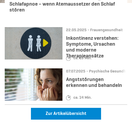
Schlafapnoe – wenn Atemaussetzer den Schlaf
stören
Datum:
Kategorie:
22.05.2025 -
Frauengesundheit
Inkontinenz verstehen:
Symptome, Ursachen
und moderne
Therapieansätze
Lesedauer:
ca. 16 Min.
Datum:
Kategorie:
07.07.2025 -
Psychische Gesundheit
Angststörungen
erkennen und behandeln
Lesedauer:
ca. 14 Min.
Zur Artikelübersicht