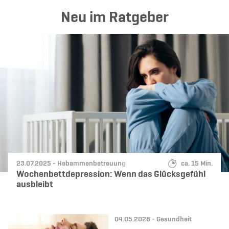
Neu im Ratgeber
Datum:
Kategorie:
Lesedauer:
23.07.2025 -
Hebammenbetreuung
ca. 15 Min.
Wochenbettdepression: Wenn das Glücksgefühl
ausbleibt
Datum:
Kategorie:
04.05.2026 -
Gesundheit