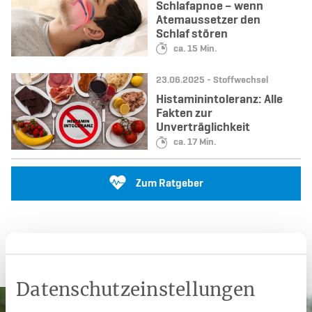
Schlafapnoe – wenn
Atemaussetzer den
Schlaf stören
Lesedauer:
ca. 15 Min.
Datum:
Kategorie:
23.06.2025 -
Stoffwechsel
Histaminintoleranz: Alle
Fakten zur
Unverträglichkeit
Lesedauer:
ca. 17 Min.
Zum Ratgeber
Weitere Angebote
Datenschutzeinstellungen