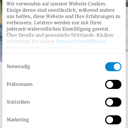
Wir verwenden auf unserer Website Cookies.
Einige davon sind unerlässlich, während andere
uns helfen, diese Website und Ihre Erfahrungen zu
verbessern. Letztere werden nur mit Ihrer
jederzeit widerruflichen Einwilligung gesetzt.
Über Details und potenzielle Drittlands-Risiken
informiert Sie unsere
Datenschutzerklärung
.
Hier geht es zum
Impressum
.
Infomaterial bestellen
Einwilligungsauswahl
Notwendig
Haben Sie Interesse an einer Mitgliedschaft? Wir
überzeugen Sie gerne von den Vorteilen der Heimat
Krankenkasse.
Präferenzen
Statistiken
Marketing