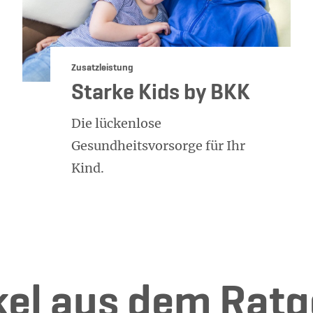
Kategorie:
Zusatzleistung
Starke Kids by BKK
Die lückenlose
Gesundheitsvorsorge für Ihr
Kind.
i­kel aus dem Rat­g