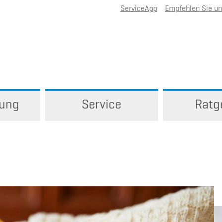
ServiceApp
Empfehlen Sie u
rung
Service
Ratg