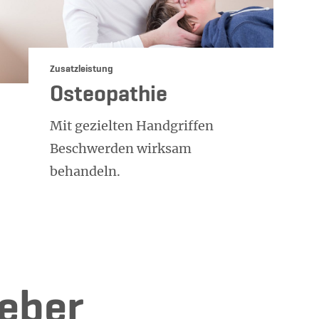
Kategorie:
Zusatzleistung
Osteopathie
Mit gezielten Handgriffen
Beschwerden wirksam
behandeln.
e­ber