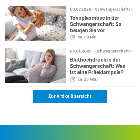
Datum:
Kategorie:
03.07.2026 -
Schwangerschaftsvors
Toxoplasmose in der
Schwangerschaft: So
beugen Sie vor
Lesedauer:
ca. 30 Min.
Datum:
Kategorie:
26.01.2026 -
Schwangerschaftsvors
Bluthochdruck in der
Schwangerschaft: Was
ist eine Präeklampsie?
Lesedauer:
ca. 13 Min.
Zur Artikelübersicht