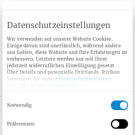
kann dann schwieriger verlaufen.
Datenschutzeinstellungen
Das könnte Sie auch
interessieren
Wir verwenden auf unserer Website Cookies.
Die besten Übungen
Einige davon sind unerlässlich, während andere
uns helfen, diese Website und Ihre Erfahrungen zu
für einen trainierten
verbessern. Letztere werden nur mit Ihrer
Beckenboden
jederzeit widerruflichen Einwilligung gesetzt.
Über Details und potenzielle Drittlands-Risiken
Artikel lesen
informiert Sie unsere
Datenschutzerklärung
.
Hier geht es zum
Impressum
.
Einwilligungsauswahl
Notwendig
Zwischen den Wehen wanderte ich
Präferenzen
gedanklich über dem Meer