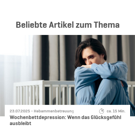
Beliebte Artikel zum Thema
Datum:
Kategorie:
Lesedauer:
23.07.2025 -
Hebammenbetreuung
ca. 15 Min.
Wochenbettdepression: Wenn das Glücksgefühl
ausbleibt