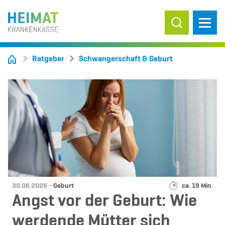
Suche ein-/
Ratgeber
Schwangerschaft & Geburt
Datum:
Kategorie:
Lesedauer:
30.06.2026 -
Geburt
ca. 19 Min.
Angst vor der Geburt: Wie
werdende Mütter sich