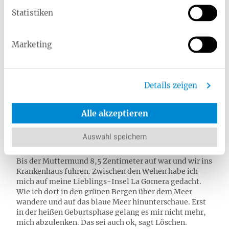
Es sei wichtig, das Entspannen zu üben, sagt Löschen.
Statistiken
Das kann die Frau mithilfe eines bestimmten Duftes,
den sie sich in den Kreißsaal mitbringt, mit einer
bestimmten Musik oder einem bestimmten Kissen.
Marketing
Etwas, womit sie etwas Gutes assoziiere, sagt Löschen.
Gut sei zu üben, ganz bei sich zu sein, sagt Jule Schuld.
Auch Hypno Birthing oder Tiefenentspannung
Details zeigen
können zu einem entspannteren Verlauf beitragen
und der Frau das Gefühl vermitteln, etwas tun zu
können. Ich habe in der Schwangerschaft einen
Alle akzeptieren
Selbsthypnose- oder auch Hypno Birthing-Kurs
gemacht. Er hat mir zumindest in der ersten Phase der
Auswahl speichern
Geburt gut geholfen.
Bis der Muttermund 8,5 Zentimeter auf war und wir ins
Krankenhaus fuhren. Zwischen den Wehen habe ich
mich auf meine Lieblings-Insel La Gomera gedacht.
Wie ich dort in den grünen Bergen über dem Meer
wandere und auf das blaue Meer hinunterschaue. Erst
in der heißen Geburtsphase gelang es mir nicht mehr,
mich abzulenken. Das sei auch ok, sagt Löschen.