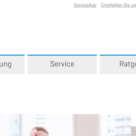
ServiceApp
Empfehlen Sie u
rung
Service
Ratg