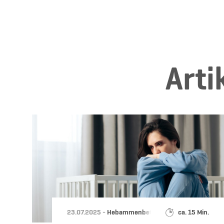
Ar­t
Datum:
Kategorie:
Lesedauer:
23.07.2025 -
Hebammenbetreuung
ca. 15 Min.