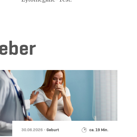
e­ber
Datum:
Kategorie:
Lesedauer:
30.06.2026 -
Geburt
ca. 19 Min.