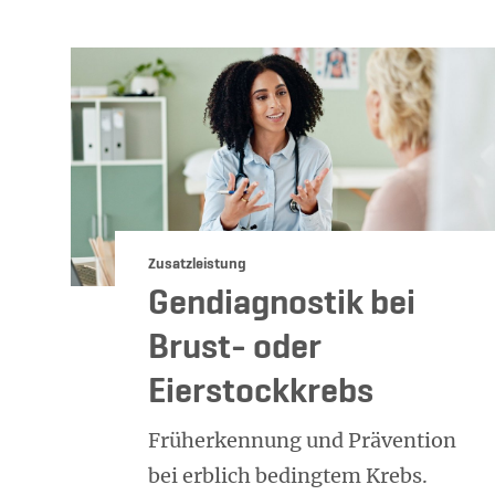
Kategorie:
Zusatzleistung
hr erfahren
Gendiagnostik bei
Brust- oder
Eierstockkrebs
Früherkennung und Prävention
bei erblich bedingtem Krebs.