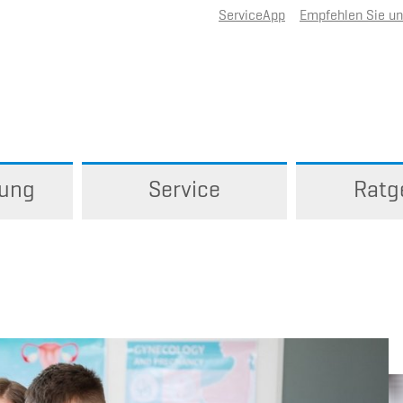
ServiceApp
Empfehlen Sie u
rung
Service
Ratg