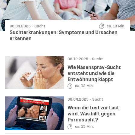
Datum:
Kategorie:
Lesedauer:
08.09.2025 -
Sucht
ca. 13 Min.
Suchterkrankungen: Symptome und Ursachen
erkennen
Datum:
Kategorie:
09.12.2025 -
Sucht
Wie Nasenspray-Sucht
entsteht und wie die
Entwöhnung klappt
Lesedauer:
ca. 12 Min.
Datum:
Kategorie:
08.04.2025 -
Sucht
Wenn die Lust zur Last
wird: Was hilft gegen
Pornosucht?
Lesedauer:
ca. 13 Min.