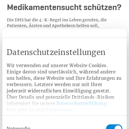
Medikamentensucht schützen?
Die DHS hat die 4-K-Regel ins Leben gerufen, die
Patienten, Ärzten und Apothekern helfen soll,
Medikamente richtig anzuwenden.
Klare Indikation
: Nehmen Sie das Medikament nur
ein, wenn eine medizinische Notwendigkeit besteht.
Datenschutzeinstellungen
Die längere Einnahme ist mit dem Arzt abzuklären.
Kleinste notwendige Dosis:
Nehmen Sie nur so viel ein
Wir verwenden auf unserer Website Cookies.
wie nötig – und so wenig wie möglich.
Einige davon sind unerlässlich, während andere
Kurze Anwendung:
Nehmen Sie das Medikament nur
uns helfen, diese Website und Ihre Erfahrungen zu
für eine Übergangszeit ein.
verbessern. Letztere werden nur mit Ihrer
Kein schlagartiges Absetzen:
Sie sollten die Dosis
jederzeit widerruflichen Einwilligung gesetzt.
langsam verringern – und nicht plötzlich aufhören mit
Über Details und potenzielle Drittlands-Risiken
der Einnahme.
informiert Sie unsere
Datenschutzerklärung
.
Hier geht es zum
Impressum
.
Was kann man gegen
Einwilligungsauswahl
Notwendig