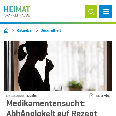
Suche ein-/
Ratgeber
Gesundheit
Datum:
Kategorie:
Lesedauer:
06.12.2022 -
Sucht
ca. 9 Min.
Medikamentensucht:
Abhängigkeit auf Rezept