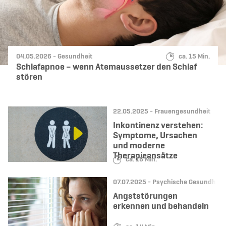
Datum:
Kategorie:
Lesedauer:
04.05.2026 -
Gesundheit
ca. 15 Min.
Schlafapnoe – wenn Atemaussetzer den Schlaf
stören
Datum:
Kategorie:
22.05.2025 -
Frauengesundheit
Inkontinenz verstehen:
Symptome, Ursachen
und moderne
Therapieansätze
Lesedauer:
ca. 16 Min.
Datum:
Kategorie:
07.07.2025 -
Psychische Gesundheit
Angststörungen
erkennen und behandeln