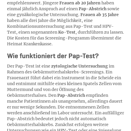
empfehlenswert. Jüngere
Frauen ab 20 Jahren
haben
einmal jährlich Anspruch auf einen
Pap-Abstrich
sowie
eine gynäkologische Untersuchung.
Frauen ab 35 Jahre
haben alle drei Jahre die Möglichkeit, eine
Kombinationsuntersuchung aus Pap-Test und HPV-
Test, einen sogenannten
Ko-Test
, durchführen zu lassen.
Die Kosten für das Screening-Programm übernimmt die
Heimat Krankenkasse.
Wie funktioniert der Pap-Test?
Der Pap-Test ist eine
zytologische Untersuchung
im
Rahmen des Gebärmutterhalskrebs-Screenings. Ein
Frauenarzt führt dabei ein Instrument in die Scheide ein
und entnimmt mithilfe eines kleinen Spatels Zellen vom
Muttermund und von der Öffnung des
Gebärmutterhalses. Den
Pap-Abstrich
empfinden
manche Patientinnen als unangenehm, allerdings dauert
er nur wenige Sekunden. Die entnommenen Zellen
werden anschließend im Labor untersucht. Ein auffälliger
Pap-Abstrich bedeutet jedoch nicht automatisch
Gebärmutterhalskrebs. Zunächst erfolgen weitere
Untersuchungen wie ein HPV-Test oder eine Spiegelung