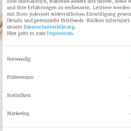
sind unerlässlich, während andere uns helfen, diese 
und Ihre Erfahrungen zu verbessern. Letztere werden
mit Ihrer jederzeit widerruflichen Einwilligung gesetz
Details und potenzielle Drittlands-Risiken informiert 
unsere
Datenschutzerklärung
.
Hier geht es zum
Impressum
.
Kategorie:
Gesetzliche Leistung
Gesetzliche Vorsorgeuntersuchungen
Einwilligungsauswahl
Krebs und andere Erkrankungen frühzeitig erkennen
Notwendig
Präferenzen
Alle Leistungen zum Thema Krebsvorsorge
Statistiken
Marketing
Übersicht der Themen