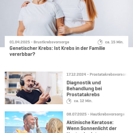
Datum:
Kategorie:
Lesedauer:
01.04.2025 -
Brustkrebsvorsorge
ca. 15 Min.
Genetischer Krebs: Ist Krebs in der Familie
vererbbar?
Datum:
Kategorie:
17.12.2024 -
Prostatakrebsvorsorge
Diagnostik und
Behandlung bei
Prostatakrebs
Lesedauer:
ca. 12 Min.
Datum:
Kategorie:
08.07.2025 -
Hautkrebsvorsorge
Aktinische Keratose:
Wenn Sonnenlicht der