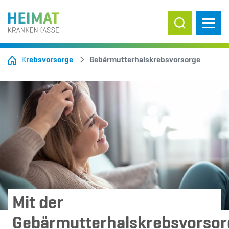
Suche ein-/
er
Krebsvorsorge
Gebärmutterhalskrebsvorsorge
Mit der
Gebärmutterhalskrebsvorsor