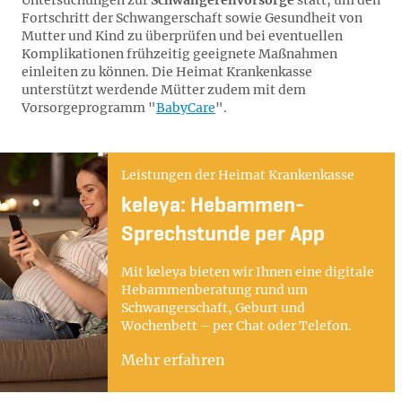
Untersuchungen zur
Schwangerenvorsorge
statt, um den
Fortschritt der Schwangerschaft sowie Gesundheit von
Mutter und Kind zu überprüfen und bei eventuellen
Komplikationen frühzeitig geeignete Maßnahmen
einleiten zu können. Die Heimat Krankenkasse
unterstützt werdende Mütter zudem mit dem
Vorsorgeprogramm "
BabyCare
".
Leistungen der Heimat Krankenkasse
keleya: Hebammen-
Sprechstunde per App
Mit keleya bieten wir Ihnen eine digitale
Hebammenberatung rund um
Schwangerschaft, Geburt und
Wochenbett – per Chat oder Telefon.
Mehr erfahren