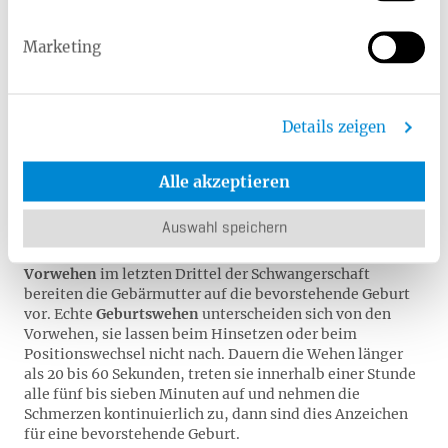
Marketing
Vorbereitung auf die Geburt
In den letzten Wochen vor der Geburt wächst die
Vorfreude. Sie sollten bereits entschieden haben, wo Sie
Details zeigen
Ihr Kind zur Welt bringen möchten – ob im
Krankenhaus, im Geburtshaus oder zu Hause
. Ihre
Hebamme unterstützt Sie bei dieser Entscheidung.
Alle akzeptieren
Denken Sie zudem daran, die Kliniktasche bereits ein
paar Wochen vor dem errechneten Geburtstermin zu
Auswahl speichern
packen.
Vorwehen
im letzten Drittel der Schwangerschaft
bereiten die Gebärmutter auf die bevorstehende Geburt
vor. Echte
Geburtswehen
unterscheiden sich von den
Vorwehen, sie lassen beim Hinsetzen oder beim
Positionswechsel nicht nach. Dauern die Wehen länger
als 20 bis 60 Sekunden, treten sie innerhalb einer Stunde
alle fünf bis sieben Minuten auf und nehmen die
Schmerzen kontinuierlich zu, dann sind dies Anzeichen
für eine bevorstehende Geburt.