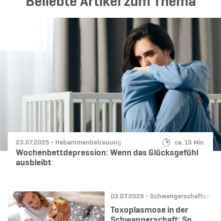
Beliebte Artikel zum Thema
Datum:
Kategorie:
Lesedauer:
23.07.2025 -
Hebammenbetreuung
ca. 15 Min.
Wochenbettdepression: Wenn das Glücksgefühl
ausbleibt
Datum:
Kategorie:
03.07.2026 -
Schwangerschaftsvors
Toxoplasmose in der
Schwangerschaft: So