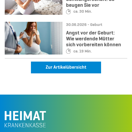
beugen Sie vor
Lesedauer:
ca. 30 Min.
Datum:
Kategorie:
30.06.2026 -
Geburt
Angst vor der Geburt:
Wie werdende Mütter
sich vorbereiten können
Lesedauer:
ca. 19 Min.
Zur Artikelübersicht