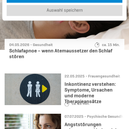
Auswahl speichern
Datum:
Kategorie:
Lesedauer:
04.05.2026 -
Gesundheit
ca. 15 Min.
Schlafapnoe – wenn Atemaussetzer den Schlaf
stören
Datum:
Kategorie:
22.05.2025 -
Frauengesundheit
Inkontinenz verstehen:
Symptome, Ursachen
und moderne
Therapieansätze
Lesedauer:
ca. 16 Min.
Datum:
Kategorie:
07.07.2025 -
Psychische Gesundheit
Angststörungen