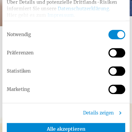
Über Details und potenzielle Drittlands-Risiken
informiert Sie unsere
Datenschutzerklärung
.
Hier geht es zum
Impressum
.
Kategorie:
Zusatzleistung
Einwilligungsauswahl
Osteopathie
Notwendig
Mit gezielten Handgriffen Beschwerden wirksam
behandeln.
Präferenzen
Statistiken
Marketing
Ar­ti­kel aus dem Rat­ge­ber
Details zeigen
Alle akzeptieren