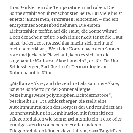
Draußen klettern die Temperaturen nach oben. Die
Sonne strahlt von ihrer schönsten Seite. Für viele heißt
es jetzt: Eincremen, eincremen, eincremen – und ein
entspanntes Sonnenbad nehmen. Die ersten
Lichtstrahlen treffen auf die Haut, die Sonne wärmt!
Doch der Schein trügt: Nach einiger Zeit fängt die Haut
an zu jucken, roter Ausschlag macht sich mehr und
mehr bemerkbar. „Weist der Körper nach dem Sonnen
rote und juckende Pickel auf, kann es sich um die
sogenannte Mallorca-Akne handeln“, erklärt Dr. Uta
Schlossberger, Fachärztin für Dermatologie am
Kolumbahof in Köln.
„Mallorca-Akne, auch bezeichnet als Sommer-Akne,
ist eine Sonderform der Sonnenallergie
beziehungsweise polymorphen Lichtdermatose“,
beschreibt Dr. Uta Schlossberger. Sie stellt eine
Autoimmunreaktion des Körpers dar und resultiert aus
Sonnenstrahlung in Kombination mit fetthaltigen
Pflegeprodukten wie Sonnenschutzmitteln. Fette oder
Emulgatoren in Sonnencremes oder anderen
Pflegeprodukten können dazu führen, dass Talgdrüsen