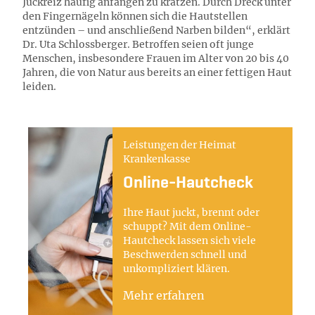
Juckreiz häufig anfangen zu kratzen. Durch Dreck unter
den Fingernägeln können sich die Hautstellen
entzünden – und anschließend Narben bilden“, erklärt
Dr. Uta Schlossberger. Betroffen seien oft junge
Menschen, insbesondere Frauen im Alter von 20 bis 40
Jahren, die von Natur aus bereits an einer fettigen Haut
leiden.
Leistungen der Heimat
Krankenkasse
Online-Hautcheck
Ihre Haut juckt, brennt oder
schuppt? Mit dem Online-
Hautcheck lassen sich viele
Beschwerden schnell und
unkompliziert klären.
Mehr erfahren