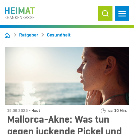
Suche ein-/
Ratgeber
Gesundheit
Datum:
Kategorie:
Lesedauer:
18.06.2025 -
Haut
ca. 10 Min.
Mallorca-Akne: Was tun
gegen juckende Pickel und