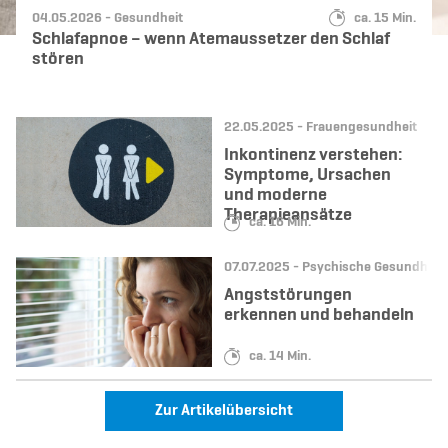
Datum:
Kategorie:
Lesedauer:
04.05.2026 -
Gesundheit
ca. 15 Min.
Schlafapnoe – wenn Atemaussetzer den Schlaf
stören
Datum:
Kategorie:
22.05.2025 -
Frauengesundheit
Inkontinenz verstehen:
Symptome, Ursachen
und moderne
Therapieansätze
Lesedauer:
ca. 16 Min.
Datum:
Kategorie:
07.07.2025 -
Psychische Gesundheit
Angststörungen
erkennen und behandeln
Lesedauer:
ca. 14 Min.
Zur Artikelübersicht