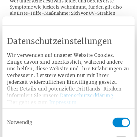
Wer unter Acne aestivalis leidet und bereits erste
Symptome wie Juckreiz wahrnimmt, für den gilt also
als Erste-Hilfe-Maßnahme: Sich vor UV-Strahlen
schützen! Darüber hinaus helfen einfache Tipps zum
Vorbeugen, um der spezifischen Sonnenallergie
präventiv entgegenzuwirken:
Datenschutzeinstellungen
Vermeiden Sie starke Sonnenzeiten, vor allem
mittags sollten Sie kein Sonnenbad einnehmen.
Halten Sie sich daher möglichst im Schatten auf.
Wir verwenden auf unserer Website Cookies.
Einige davon sind unerlässlich, während andere
Um direkter Sonneneinstrahlung auszuweichen,
uns helfen, diese Website und Ihre Erfahrungen zu
können Sie Ihre empfindliche Haut mit leichter
verbessern. Letztere werden nur mit Ihrer
Kleidung schützen.
jederzeit widerruflichen Einwilligung gesetzt.
Beginnen Sie mit kurzen Sonnenbädern, um Ihre
Über Details und potenzielle Drittlands-Risiken
Haut langsam an die Sonnenstrahlen zu gewöhnen.
informiert Sie unsere
Datenschutzerklärung
.
Bereits einige Tage vor Beginn Ihrer nächsten Reise
Hier geht es zum
Impressum
.
sollten Sie Ihre Haut sorgsam behandeln und
vorbeugen: Streichen Sie fett- sowie ölhaltige
Einwilligungsauswahl
Pflegeprodukte aus Ihrer Pflegeroutine.
Notwendig
Verwenden Sie einen geeigneten Sonnenschutz,
unter anderem gegen UV-A-Strahlung.