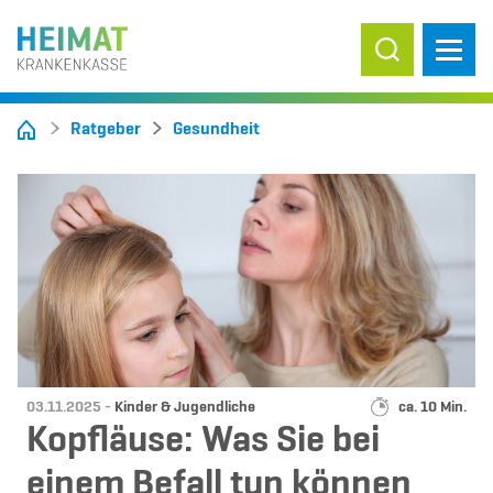
Suche ein-/
Ratgeber
Gesundheit
Datum:
Kategorie:
Lesedauer:
03.11.2025 -
Kinder & Jugendliche
ca. 10 Min.
Kopfläuse: Was Sie bei
einem Befall tun können