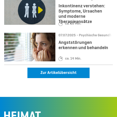
Inkontinenz verstehen:
Symptome, Ursachen
und moderne
Therapieansätze
Lesedauer:
ca. 16 Min.
Datum:
Kategorie:
07.07.2025 -
Psychische Gesundheit
Angststörungen
erkennen und behandeln
Lesedauer:
ca. 14 Min.
Zur Artikelübersicht