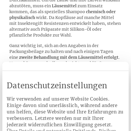
Durchkämmen. Um die Läuse und ihre Larven wirksam
abzutöten, muss ein
Läusemittel
zum Einsatz
kommen, das als spezielles Shampoo
chemisch oder
physikalisch
wirkt. Da Kopfläuse auf manche Mittel
mit Insektengift Resistenzen entwickelt haben, stehen
alternativ auch Präparate mit Silikon-Öl oder
pflanzliche Produkte zur Wahl.
Ganz wichtig ist, sich an den Angaben in der
Packungsbeilage zu halten und nach einigen Tagen
eine
zweite Behandlung mit dem Läusemittel erfolgt
.
Nur so können auch alle noch nicht geschlüpften
Kopfläuse vernichtet werden.
Nach ein paar Tagen sollten Sie die Haare noch einmal
Datenschutzeinstellungen
mit dem Nissenkamm auskämmen, um zu überprüfen,
ob die Behandlung erfolgreich war.
Wir verwenden auf unserer Website Cookies.
Einige davon sind unerlässlich, während andere
uns helfen, diese Website und Ihre Erfahrungen zu
Welche Hygienemaßnahmen nach
verbessern. Letztere werden nur mit Ihrer
Kopflausbefall?
jederzeit widerruflichen Einwilligung gesetzt.