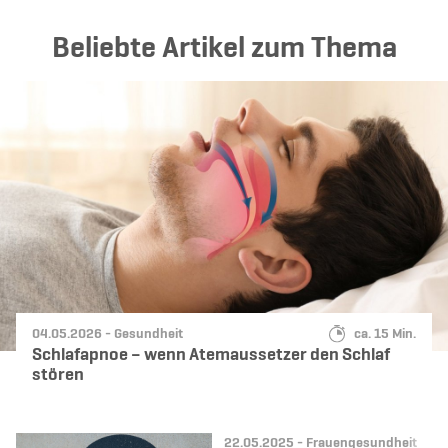
Beliebte Artikel zum Thema
Datum:
Kategorie:
Lesedauer:
04.05.2026 -
Gesundheit
ca. 15 Min.
Schlafapnoe – wenn Atemaussetzer den Schlaf
stören
Datum:
Kategorie:
22.05.2025 -
Frauengesundheit