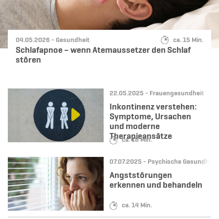
Datum:
Kategorie:
Lesedauer:
04.05.2026 -
Gesundheit
ca. 15 Min.
Schlafapnoe – wenn Atemaussetzer den Schlaf
stören
Datum:
Kategorie:
22.05.2025 -
Frauengesundheit
Inkontinenz verstehen:
Symptome, Ursachen
und moderne
Therapieansätze
Lesedauer:
ca. 16 Min.
Datum:
Kategorie:
07.07.2025 -
Psychische Gesundheit
Angststörungen
erkennen und behandeln
Lesedauer:
ca. 14 Min.