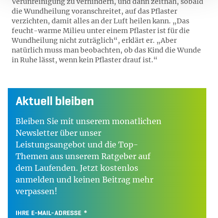
Verunreinigung zu verhindern, und dann zeitnah, sobald
die Wundheilung voranschreitet, auf das Pflaster
verzichten, damit alles an der Luft heilen kann. „Das
feucht-warme Milieu unter einem Pflaster ist für die
Wundheilung nicht zuträglich“, erklärt er. „Aber
natürlich muss man beobachten, ob das Kind die Wunde
in Ruhe lässt, wenn kein Pflaster drauf ist.“
Aktuell bleiben
Bleiben Sie mit unserem monatlichen
Newsletter über unser
Leistungsangebot und die Top-
Themen aus unserem Ratgeber auf
dem Laufenden. Jetzt kostenlos
anmelden und keinen Beitrag mehr
verpassen!
IHRE E-MAIL-ADRESSE