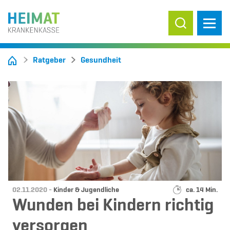
Suche ein-/
Ratgeber
Gesundheit
Datum:
Kategorie:
Lesedauer:
02.11.2020 -
Kinder & Jugendliche
ca. 14 Min.
Wunden bei Kindern richtig
versorgen