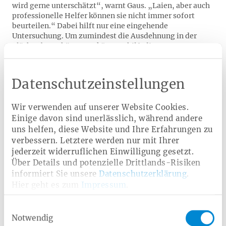
wird gerne unterschätzt“, warnt Gaus. „Laien, aber auch
professionelle Helfer können sie nicht immer sofort
beurteilen.“ Dabei hilft nur eine eingehende
Untersuchung. Um zumindest die Ausdehnung in der
Fläche abzuschätzen zu können, hilft die
Handflächenbestimmung: Die Handfläche des Patienten
entspricht einem Prozent der Körperoberfläche.
Datenschutzeinstellungen
Beulen
Wir verwenden auf unserer Website Cookies.
Einige davon sind unerlässlich, während andere
Fast jedes Kind fällt mal vom Bett oder Sofa. Es bleibt im
besten Fall nur eine Beule, die man direkt kühlen sollte.
uns helfen, diese Website und Ihre Erfahrungen zu
Das nimmt den Schmerz und verhindert eine stärkere
verbessern. Letztere werden nur mit Ihrer
Schwellung. Aber Vorsicht: „Kinder, die jünger als ein
jederzeit widerruflichen Einwilligung gesetzt.
Jahr sind, sollten sofort einem Arzt vorgestellt werden,
Über Details und potenzielle Drittlands-Risiken
weil Frakturen oder eine Gehirnerschütterung nicht
informiert Sie unsere
Datenschutzerklärung
.
ausgeschlossen werden können“, rät El-Ahmer. Dasselbe
Hier geht es zum
Impressum
.
gilt, falls bei älteren Kindern zusätzlich zur Beule
Kopfschmerzen und gegebenenfalls auch Übelkeit
Einwilligungsauswahl
auftreten.
Notwendig