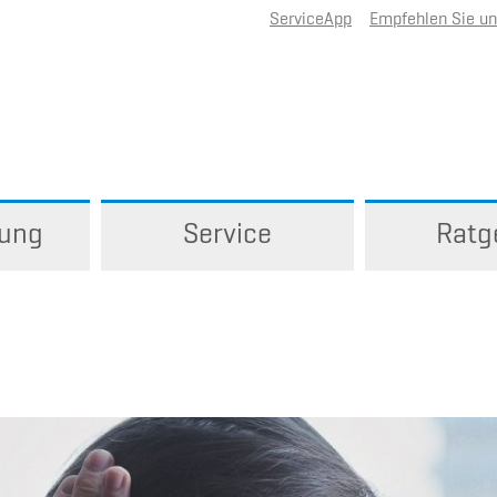
ServiceApp
Empfehlen Sie u
rung
Service
Ratg