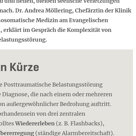
d und heilen, bleiben seelische Verletzungen
ach. Dr. Andrea Möllering, Chefärztin der Klinik
hosomatische Medizin am Evangelischen
, erklärt im Gespräch die Komplexität von
elastungsstörung.
in Kürze
e Posttraumatische Belastungsstörung
rte Diagnose, die nach einem oder mehreren
on außergewöhnlicher Bedrohung auftritt.
orhandensein von drei zentralen
lltes
Wiedererleben
(z. B. Flashbacks),
bererregung
(ständige Alarmbereitschaft).