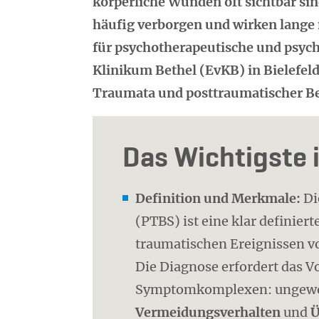
körperliche Wunden oft sichtbar sin
häufig verborgen und wirken lange n
für psychotherapeutische und psyc
Klinikum Bethel (EvKB) in Bielefeld
Traumata und posttraumatischer B
Das Wichtigste 
Definition und Merkmale:
Di
(PTBS) ist eine klar definie
traumatischen Ereignissen v
Die Diagnose erfordert das V
Symptomkomplexen: ungewo
Vermeidungsverhalten
und
Ü