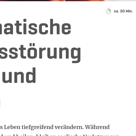
Lesedauer:
ca. 30 Min.
atische
sstörung
 und
n
s Leben tiefgreifend verändern. Während