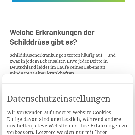
Welche Erkrankungen der
Schilddrüse gibt es?
Schilddrüsenerkrankungen treten häufig auf – und
zwar in jedem Lebensalter. Etwa jeder Dritte in
Deutschland leidet im Laufe seines Lebens an
mindestens einer
krankhaften
Schilddrüsenveränderung
. Zu unterscheiden sind
hormonelle Fehlfunktionen und Veränderungen in
Form und Größe:
Datenschutzeinstellungen
Wir verwenden auf unserer Website Cookies.
Schilddrüsenunterfunktion
Einige davon sind unerlässlich, während andere
uns helfen, diese Website und Ihre Erfahrungen zu
verbessern. Letztere werden nur mit Ihrer
Schilddrüsenüberfunktion