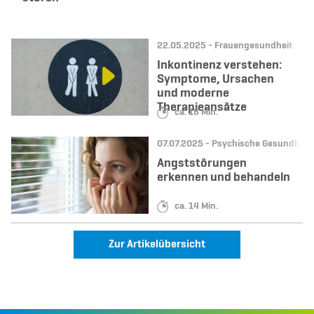
Datum:
Kategorie:
22.05.2025 -
Frauengesundheit
Inkontinenz verstehen:
Symptome, Ursachen
und moderne
Therapieansätze
Lesedauer:
ca. 16 Min.
Datum:
Kategorie:
07.07.2025 -
Psychische Gesundheit
Angststörungen
erkennen und behandeln
Lesedauer:
ca. 14 Min.
Zur Artikelübersicht