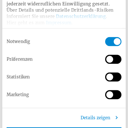
jederzeit widerruflichen Einwilligung gesetzt.
Über Details und potenzielle Drittlands-Risiken
Schilddrüsenknoten
informiert Sie unsere
Datenschutzerklärung
.
Hier geht es zum
Impressum
.
Schilddrüsenkrebs
Einwilligungsauswahl
Notwendig
Morbus Basedow
Präferenzen
Hashimoto-Thyreoiditis
Statistiken
Das könnte Sie auch
Marketing
interessieren
Hashimoto-
Thyreoiditis: Was
Details zeigen
steckt hinter der