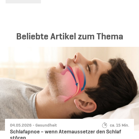
Beliebte Artikel zum Thema
Datum:
Kategorie:
Lesedauer:
04.05.2026 -
Gesundheit
ca. 15 Min.
Schlafapnoe – wenn Atemaussetzer den Schlaf
stören