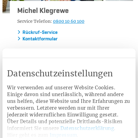
Michel Klegrewe
Service Telefon:
0800 10 60 100
Rückruf-Service
Kontaktformular
Ratgeber
Datenschutzeinstellungen
Abnehmen & Diäten
Wir verwenden auf unserer Website Cookies.
Einige davon sind unerlässlich, während andere
Gesunde Ernährung & Rezepte
Stoffwechsel
uns helfen, diese Website und Ihre Erfahrungen zu
verbessern. Letztere werden nur mit Ihrer
Ernährungstrends
jederzeit widerruflichen Einwilligung gesetzt.
Über Details und potenzielle Drittlands-Risiken
informiert Sie unsere
Datenschutzerklärung
.
Hier geht es zum
Impressum
.