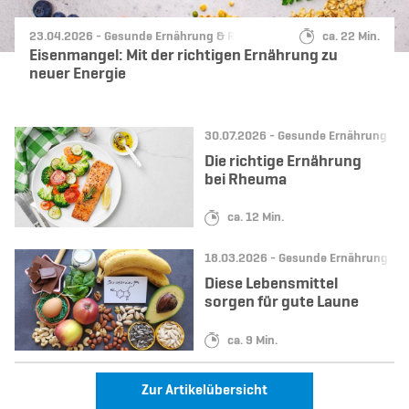
Datum:
Kategorie:
Lesedauer:
23.04.2026 -
Gesunde Ernährung & Rezepte
ca. 22 Min.
Eisenmangel: Mit der richtigen Ernährung zu
neuer Energie
Datum:
Kategorie:
30.07.2026 -
Gesunde Ernährung & R
Die richtige Ernährung
bei Rheuma
Lesedauer:
ca. 12 Min.
Datum:
Kategorie:
18.03.2026 -
Gesunde Ernährung & R
Diese Lebensmittel
sorgen für gute Laune
Lesedauer:
ca. 9 Min.
Zur Artikelübersicht