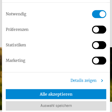
Verwandte Leistungen
Einwilligungsauswahl
Ernährungskurse Online
Gesunde Ernährung online
Notwendig
Präferenzen
Weitere Angebote
Statistiken
Marketing
Details zeigen
Alle akzeptieren
Auswahl speichern
Kategorie:
Zusatzleistung