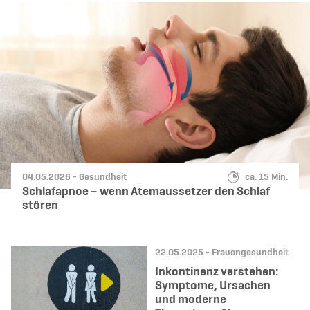
Datum:
Kategorie:
Lesedauer:
04.05.2026 -
Gesundheit
ca. 15 Min.
Schlafapnoe – wenn Atemaussetzer den Schlaf
stören
Datum:
Kategorie:
22.05.2025 -
Frauengesundheit
Inkontinenz verstehen:
Symptome, Ursachen
und moderne