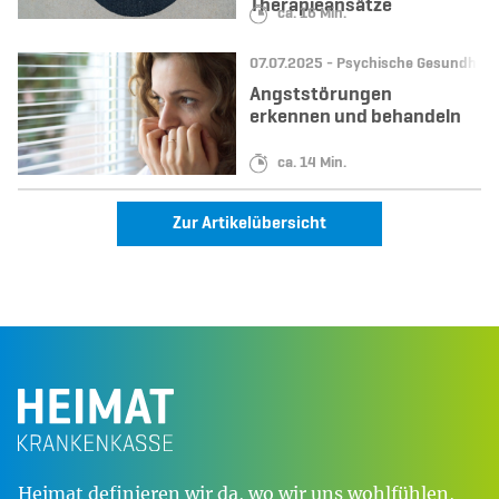
Therapieansätze
Lesedauer:
ca. 16 Min.
Datum:
Kategorie:
07.07.2025 -
Psychische Gesundheit
Angststörungen
erkennen und behandeln
Lesedauer:
ca. 14 Min.
Zur Artikelübersicht
Heimat definieren wir da, wo wir uns wohlfühlen,