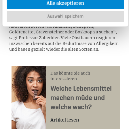
Alle akzeptieren
in der Fruchtschale stecken, sind in den
traditionellen
alten Apfelsorten
stärker enthalten und
machen diese besser verträglich als moderne
Auswahl speichern
Züchtungen. „Daher lohnt es sich für Apfelallergiker,
nach alten Sorten wie Alkmene, Berlepsch,
Goldrenette, Gravensteiner oder Boskoop zu suchen“,
sagt Professor Zuberbier. Viele Obstbauern reagieren
inzwischen bereits auf die Bedürfnisse von Allergikern
und bauen gezielt wieder die alten Sorten an.
Das könnte Sie auch
interessieren
Welche Lebensmittel
machen müde und
welche wach?
Artikel lesen