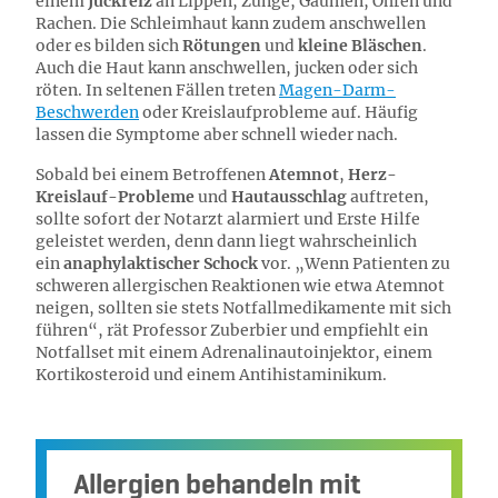
einem
Juckreiz
an Lippen, Zunge, Gaumen, Ohren und
Rachen. Die Schleimhaut kann zudem anschwellen
oder es bilden sich
Rötungen
und
kleine Bläschen
.
Auch die Haut kann anschwellen, jucken oder sich
röten. In seltenen Fällen treten
Magen-Darm-
Beschwerden
oder Kreislaufprobleme auf. Häufig
lassen die Symptome aber schnell wieder nach.
Sobald bei einem Betroffenen
Atemnot
,
Herz-
Kreislauf-Probleme
und
Hautausschlag
auftreten,
sollte sofort der Notarzt alarmiert und Erste Hilfe
geleistet werden, denn dann liegt wahrscheinlich
ein
anaphylaktischer Schock
vor. „Wenn Patienten zu
schweren allergischen Reaktionen wie etwa Atemnot
neigen, sollten sie stets Notfallmedikamente mit sich
führen“, rät Professor Zuberbier und empfiehlt ein
Notfallset mit einem Adrenalinautoinjektor, einem
Kortikosteroid und einem Antihistaminikum.
Allergien behandeln mit