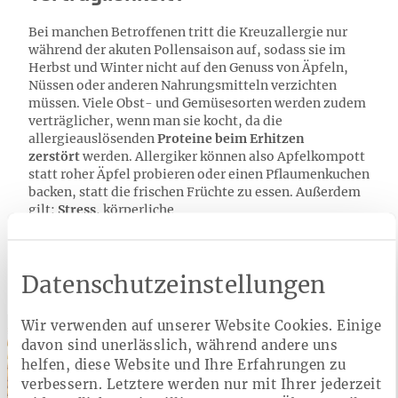
Bei manchen Betroffenen tritt die Kreuzallergie nur
während der akuten Pollensaison auf, sodass sie im
Herbst und Winter nicht auf den Genuss von Äpfeln,
Nüssen oder anderen Nahrungsmitteln verzichten
müssen. Viele Obst- und Gemüsesorten werden zudem
verträglicher, wenn man sie kocht, da die
allergieauslösenden
Proteine beim Erhitzen
zerstört
werden. Allergiker können also Apfelkompott
statt roher Äpfel probieren oder einen Pflaumenkuchen
backen, statt die frischen Früchte zu essen. Außerdem
gilt:
Stress
, körperliche
Anstrengungen,
Alkoholkonsum
oder
Medikamenteneinnahme können die allergischen
Reaktionen verstärken.
Datenschutzeinstellungen
Wir verwenden auf unserer Website Cookies. Einige
Leistungen der Heimat Krankenkasse
davon sind unerlässlich, während andere uns
helfen, diese Website und Ihre Erfahrungen zu
Gesunde Ernährung online
verbessern. Letztere werden nur mit Ihrer jederzeit