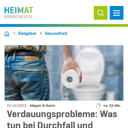
Suche ein-/
Ratgeber
Gesundheit
Datum:
Kategorie:
Lesedauer:
04.10.2022 -
Magen & Darm
ca. 15 Min.
Verdauungsprobleme: Was
tun bei Durchfall und