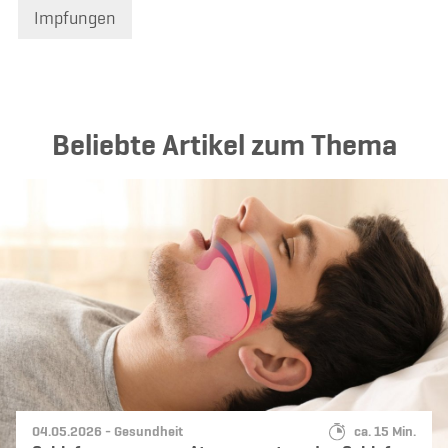
Impfungen
Beliebte Artikel zum Thema
Datum:
Kategorie:
Lesedauer:
04.05.2026 -
Gesundheit
ca. 15 Min.