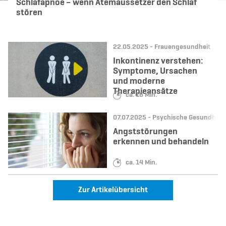
Schlafapnoe – wenn Atemaussetzer den Schlaf
stören
Datum:
Kategorie:
22.05.2025 -
Frauengesundheit
Inkontinenz verstehen:
Symptome, Ursachen
und moderne
Therapieansätze
Lesedauer:
ca. 16 Min.
Datum:
Kategorie:
07.07.2025 -
Psychische Gesundheit
Angststörungen
erkennen und behandeln
Lesedauer:
ca. 14 Min.
Zur Artikelübersicht