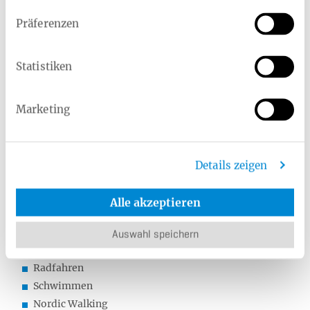
das Kniegelenk bei Belastung.
Präferenzen
Oberschenkelrückseite (Ischiokrurale
Muskulatur):
Sie trägt zur Balance und
Gelenkunterstützung bei.
Statistiken
Gesäßmuskulatur (Gluteus):
Sie ist besonders
wichtig für die Beinachse und die allgemeine
Beinkoordination.
Marketing
Wadenmuskulatur (Gastrocnemius und Soleus):
Diese unterstützt das Knie bei der Bewegung und
sorgt für Stabilität.
Details zeigen
Ein ausgewogenes Training dieser Muskelgruppen
hilft, das Knie zu entlasten und schmerzhafte
Fehlbelastungen zu vermeiden. Empfehlenswerte
Alle akzeptieren
Sportarten, welche das Knie einerseits nicht zu stark
belasten und zeitgleich dazu beitragen, die
Auswahl speichern
Kniemuskulatur zu stärken, sind:
Radfahren
Schwimmen
Nordic Walking