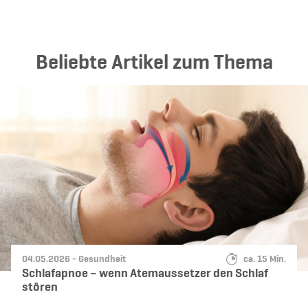
Beliebte Artikel zum Thema
Datum:
Kategorie:
Lesedauer:
04.05.2026 -
Gesundheit
ca. 15 Min.
Schlafapnoe – wenn Atemaussetzer den Schlaf
stören