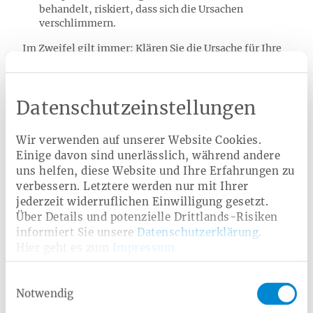
behandelt, riskiert, dass sich die Ursachen
verschlimmern.
Im Zweifel gilt immer: Klären Sie die Ursache für Ihre
Beschwerden ärztlich ab.
Datenschutzeinstellungen
Knieschmerzen vorbeugen: So
halten Sie Ihre Knie gesund
Wir verwenden auf unserer Website Cookies.
Einige davon sind unerlässlich, während andere
uns helfen, diese Website und Ihre Erfahrungen zu
verbessern. Letztere werden nur mit Ihrer
Bleiben Sie in Bewegung
jederzeit widerruflichen Einwilligung gesetzt.
Regelmäßige, gelenkschonende Bewegung ist
Über Details und potenzielle Drittlands-Risiken
essenziell, um die Kniemuskulatur zu stärken und die
informiert Sie unsere
Datenschutzerklärung
.
Knorpelversorgung zu fördern. Besonders folgende
Hier geht es zum
Impressum
.
Muskelgruppen sollten gestärkt werden, um
Knieschmerzen vorzubeugen:
Einwilligungsauswahl
Notwendig
Oberschenkelvorderseite (Quadrizeps):
Dieser
Muskel stabilisiert die
Kniescheibe
und entlastet