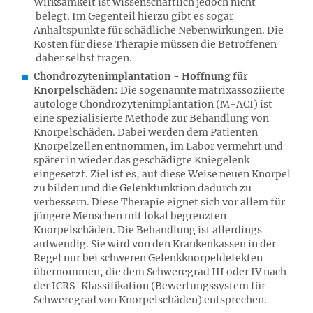
Wirksamkeit ist wissenschaftlich jedoch nicht
belegt. Im Gegenteil hierzu gibt es sogar
Anhaltspunkte für schädliche Nebenwirkungen. Die
Kosten für diese Therapie müssen die Betroffenen
daher selbst tragen.
Chondrozytenimplantation - Hoffnung für
Knorpelschäden:
Die sogenannte matrixassoziierte
autologe Chondrozytenimplantation (M-ACI) ist
eine spezialisierte Methode zur Behandlung von
Knorpelschäden. Dabei werden dem Patienten
Knorpelzellen entnommen, im Labor vermehrt und
später in wieder das geschädigte Kniegelenk
eingesetzt. Ziel ist es, auf diese Weise neuen Knorpel
zu bilden und die Gelenkfunktion dadurch zu
verbessern. Diese Therapie eignet sich vor allem für
jüngere Menschen mit lokal begrenzten
Knorpelschäden. Die Behandlung ist allerdings
aufwendig. Sie wird von den Krankenkassen in der
Regel nur bei schweren Gelenkknorpeldefekten
übernommen, die dem Schweregrad III oder IV nach
der ICRS-Klassifikation (Bewertungssystem für
Schweregrad von Knorpelschäden) entsprechen.