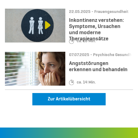
Datum:
Kategorie:
22.05.2025 -
Frauengesundheit
Inkontinenz verstehen:
Symptome, Ursachen
und moderne
Therapieansätze
Lesedauer:
ca. 16 Min.
Datum:
Kategorie:
07.07.2025 -
Psychische Gesundheit
Angststörungen
erkennen und behandeln
Lesedauer:
ca. 14 Min.
Zur Artikelübersicht