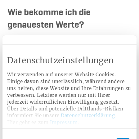
Wie bekomme ich die
genauesten Werte?
Es kann passieren, dass selbst bei mehrfachem Messen
innerhalb kurzer Zeit
unterschiedliche Ergebnisse
herauskommen. Diese Blutdruckschwankungen sind
normal. Einmalige oder unregelmäßige Messungen
Datenschutzeinstellungen
liefern daher keine zuverlässige Aussage über den
tatsächlichen Messwert. Ihn deswegen regelmäßig unter
Wir verwenden auf unserer Website Cookies.
vergleichbaren Bedingungen zu messen, ist besonders
Einige davon sind unerlässlich, während andere
wichtig.
uns helfen, diese Website und Ihre Erfahrungen zu
Idealerweise einfach
zwei Mal hintereinander messen
verbessern. Letztere werden nur mit Ihrer
und die Ergebnisse anschließend notieren, um einen
jederzeit widerruflichen Einwilligung gesetzt.
besseren Überblick über die Werteentwicklung zu
Über Details und potenzielle Drittlands-Risiken
bekommen. So können Ärzte außerdem sehen, ob eine
informiert Sie unsere
Datenschutzerklärung
.
etwaige Behandlung anschlägt oder gegebenenfalls
Hier geht es zum
Impressum
.
verändert werden muss.
Menschen, die Medikamente gegen Bluthochdruck
Einwilligungsauswahl