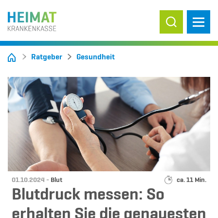
Suche ein-/
Ratgeber
Gesundheit
Datum:
Kategorie:
Lesedauer:
01.10.2024 -
Blut
ca. 11 Min.
Blutdruck messen: So
erhalten Sie die genauesten