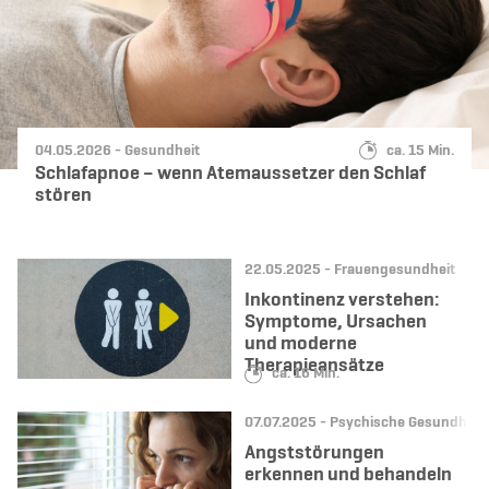
Datum:
Kategorie:
Lesedauer:
04.05.2026 -
Gesundheit
ca. 15 Min.
Schlafapnoe – wenn Atemaussetzer den Schlaf
stören
Datum:
Kategorie:
22.05.2025 -
Frauengesundheit
Inkontinenz verstehen:
Symptome, Ursachen
und moderne
Therapieansätze
Lesedauer:
ca. 16 Min.
Datum:
Kategorie:
07.07.2025 -
Psychische Gesundheit
Angststörungen
erkennen und behandeln