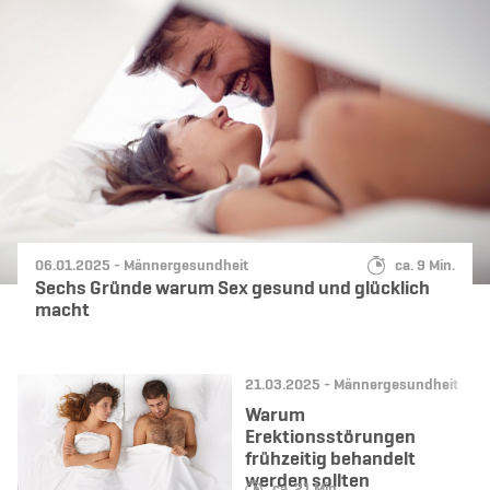
Datum:
Kategorie:
Lesedauer:
06.01.2025 -
Männergesundheit
ca. 9 Min.
Sechs Gründe warum Sex gesund und glücklich
macht
Datum:
Kategorie:
21.03.2025 -
Männergesundheit
Warum
Erektionsstörungen
frühzeitig behandelt
werden sollten
Lesedauer:
ca. 21 Min.