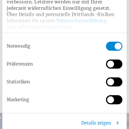
verbessern. Letztere werden nur mit Ihrer
Ultraschalluntersuchung (Sonografie) der Prostata
jederzeit widerruflichen Einwilligung gesetzt.
Über Details und potenzielle Drittlands-Risiken
Kostenerstattungstarif
informiert Sie unsere
Datenschutzerklärung
.
Hier geht es zum
Impressum
.
Krankenzusatzversicherungen
Snorefox Medical
Einwilligungsauswahl
MRT bei Verdacht auf Prostatakrebs
Notwendig
PSA-Wert-Messung
Präferenzen
Ultraschallscreening auf Bauchaortenaneurysmen
Statistiken
Marketing
Weitere Angebote
Details zeigen