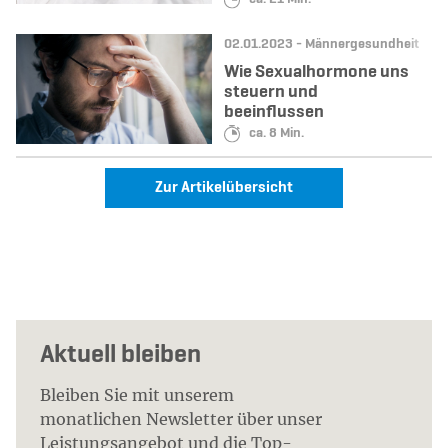
Datum:
Kategorie:
02.01.2023 -
Männergesundheit
Wie Sexualhormone uns
steuern und
beeinflussen
Lesedauer:
ca. 8 Min.
Zur Artikelübersicht
Aktuell bleiben
Bleiben Sie mit unserem
monatlichen Newsletter über unser
Leistungsangebot und die Top-