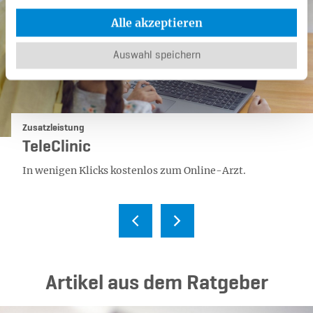
Alle akzeptieren
Auswahl speichern
Kategorie:
Zusatzleistung
TeleClinic
In wenigen Klicks kostenlos zum Online-Arzt.
Ar­ti­kel aus dem Rat­ge­ber