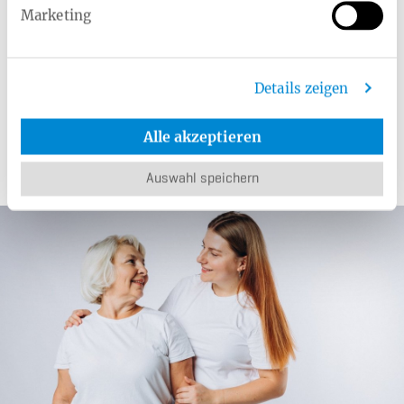
Marketing
Zusätzliche Tastuntersuchung der Brust.
Details zeigen
Alle akzeptieren
Ar­ti­kel aus dem Rat­ge­ber
Auswahl speichern