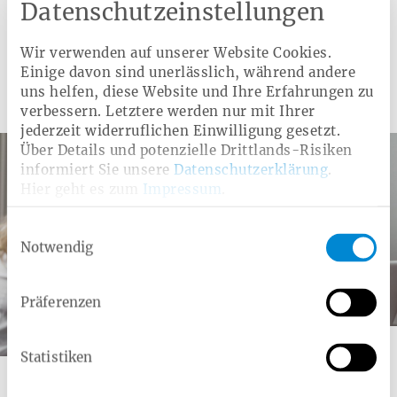
Datenschutzeinstellungen
Mammografie
Wir verwenden auf unserer Website Cookies.
Einige davon sind unerlässlich, während andere
uns helfen, diese Website und Ihre Erfahrungen zu
Weitere Angebote
verbessern. Letztere werden nur mit Ihrer
jederzeit widerruflichen Einwilligung gesetzt.
Über Details und potenzielle Drittlands-Risiken
informiert Sie unsere
Datenschutzerklärung
.
Hier geht es zum
Impressum
.
Einwilligungsauswahl
Notwendig
Präferenzen
Kategorie:
Zusatzleistung
Statistiken
Brustkrebsfrüherkennung mit
discovering hands®