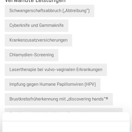
Verwandte Leistungen
Schwangerschaftsabbruch („Abtreibung“)
Cyberknife und Gammaknife
Krankenzusatzversicherungen
Chlamydien-Screening
Lasertherapie bei vulvo-vaginalen Erkrankungen
Impfung gegen Humane Papillomviren (HPV)
Brustkrebsfrüherkennung mit „discovering hands“®
Gendiagnostik bei familiärem Brust- oder
Eierstockkrebs