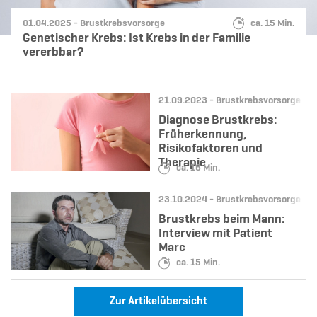
Datum:
Kategorie:
Lesedauer:
01.04.2025 -
Brustkrebsvorsorge
ca. 15 Min.
Genetischer Krebs: Ist Krebs in der Familie
vererbbar?
Datum:
Kategorie:
21.09.2023 -
Brustkrebsvorsorge
Diagnose Brustkrebs:
Früherkennung,
Risikofaktoren und
Therapie
Lesedauer:
ca. 16 Min.
Datum:
Kategorie:
23.10.2024 -
Brustkrebsvorsorge
Brustkrebs beim Mann:
Interview mit Patient
Marc
Lesedauer:
ca. 15 Min.
Zur Artikelübersicht